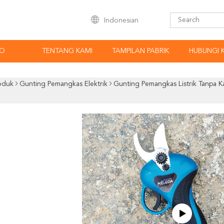
Indonesian
EO
TENTANG KAMI
TAMPILAN PABRIK
HUBUNGI 
oduk
Gunting Pemangkas Elektrik
Gunting Pemangkas Listrik Tanpa 