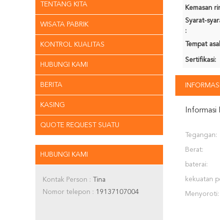
TENTANG KITA
Kemasan rin
Syarat-sya
WISATA PABRIK
:
Tempat asal
KONTROL KUALITAS
Sertifikasi:
HUBUNGI KAMI
BERITA
INFORMASI
KASING
Informasi 
QUOTE REQUEST SUATU
Tegangan:
Berat:
HUBUNGI KAMI
baterai:
kekuatan p
Kontak Person :
Tina
Nomor telepon :
19137107004
Menyoroti: