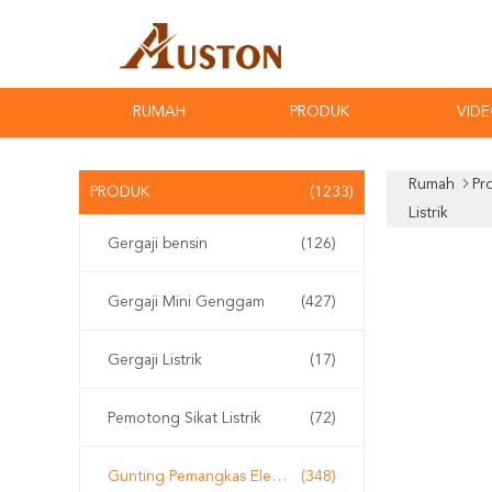
RUMAH
PRODUK
VID
Rumah
Pr
PRODUK
(1233)
Listrik
Gergaji bensin
(126)
Gergaji Mini Genggam
(427)
Gergaji Listrik
(17)
Pemotong Sikat Listrik
(72)
Gunting Pemangkas Elektrik
(348)