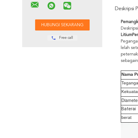
Deskripsi 
Pemangka
Deskrips
Litium
Pe
Free call
Pegangan
lelah se
peternak
sebagainy
Nama P
Tegang
Kekuata
Diamete
Baterai
berat