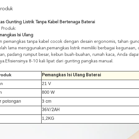
Produk
s Gunting Listrik Tanpa Kabel Bertenaga Baterai
i Produk:
mangkas Isi Ulang
 pemangkas tanpa kabel cocok dengan desain ergonomis, tahan gunca
telah lama menggunakan.pemangkas listrik memiliki berbagai kegunaan, 
an, padang rumput besar, kebun buah-buahan, rumah kaca, Anda dap
a.Efisiensinya 8-10 kali lipat dari gunting pangkas manual.
roduk
Pemangkas Isi Ulang Baterai
an
21 V
n
800 W
r potongan
3 cm
36V/2AH
1,2KG