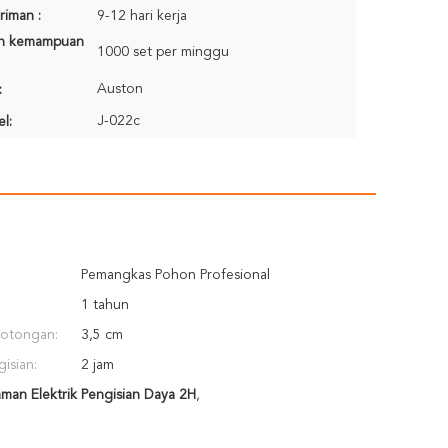
riman :
9-12 hari kerja
n kemampuan
1000 set per minggu
Auston
:
J-022c
l:
Pemangkas Pohon Profesional
1 tahun
potongan:
3,5 cm
isian:
2 jam
man Elektrik Pengisian Daya 2H
,