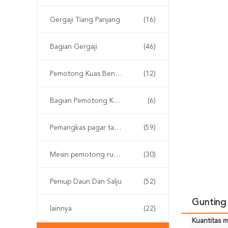
Gergaji Tiang Panjang
(16)
Bagian Gergaji
(46)
Pemotong Kuas Bensin
(12)
Bagian Pemotong Kuas
(6)
Pemangkas pagar tanpa kabel
(59)
Mesin pemotong rumput
(30)
Peniup Daun Dan Salju
(52)
Gunting 
lainnya
(22)
Kuantitas m