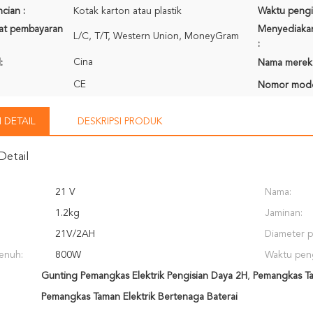
cian :
Kotak karton atau plastik
Waktu pengi
rat pembayaran
Menyediaka
L/C, T/T, Western Union, MoneyGram
:
Cina
:
Nama merek
CE
Nomor mode
 DETAIL
DESKRIPSI PRODUK
Detail
21 V
Nama:
1.2kg
Jaminan:
21V/2AH
Diameter 
enuh:
800W
Waktu peng
Gunting Pemangkas Elektrik Pengisian Daya 2H
,
Pemangkas Ta
Pemangkas Taman Elektrik Bertenaga Baterai