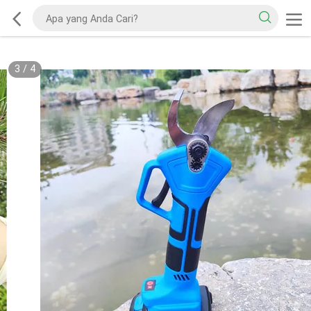
3
/
4