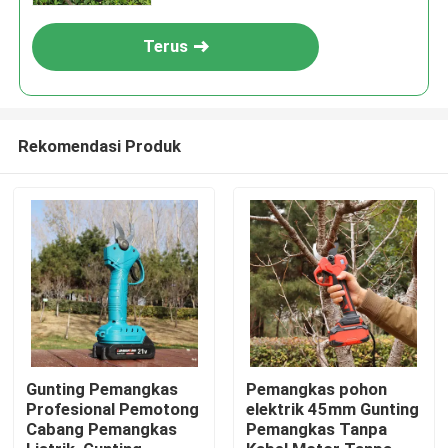
Kirimkan
Terus
Rekomendasi Produk
Rumah
Produk
Gunting Pemangkas
Pemangkas pohon
Profesional Pemotong
elektrik 45mm Gunting
Cabang Pemangkas
Pemangkas Tanpa
video