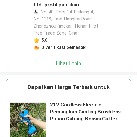
Ltd. profil pabrikan
No. 48, Floor 14, Building 4,
No. 1319, East Hanghai Road,
Tinggalkan pesan
Zhengzhou (jingkai), Henan Pilot
Kami akan segera menghubungi Anda
Free Trade Zone ,Cina
kembali!
5.0
Diverifikasi pemasok
Lihat Lebih
Dapatkan Harga Terbaik untuk
21V Cordless Electric
Pemangkas Gunting Brushless
Pohon Cabang Bonsai Cutter