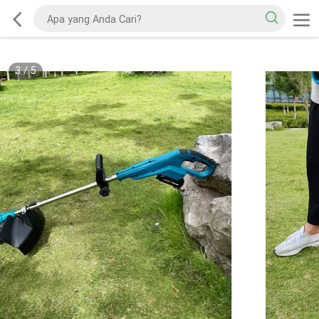
3
/
5