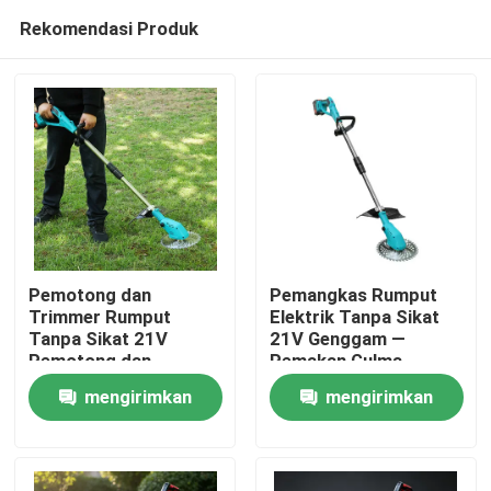
Rekomendasi Produk
Pemotong dan
Pemangkas Rumput
Trimmer Rumput
Elektrik Tanpa Sikat
Tanpa Sikat 21V ️
21V Genggam —
Rumah
Pemotong dan
Pemakan Gulma
Trimmer Rumput
Bertenaga Baterai
mengirimkan
mengirimkan
Baterai dengan Sistem
dengan Kepala
Produk
Trimmer Rumput
Pemangkas Senar
permintaan
permintaan
Kebun Listrik 3-in-1
Elektrik Tanpa Kabel
Blade
untuk Kontrol Satu
video