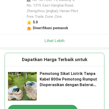
No. 1319, East Hanghai Road,
Zhengzhou (jingkai), Henan Pilot
Tinggalkan pesan
Free Trade Zone ,Cina
Kami akan segera menghubungi Anda
5.0
kembali!
Diverifikasi pemasok
Lihat Lebih
Dapatkan Harga Terbaik untuk
Pemotong Sikat Listrik Tanpa
Kabel 800w Pemotong Rumput
Dioperasikan dengan Baterai
Lithium
Kirimkan