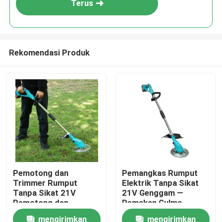
Terus
Rekomendasi Produk
Rumah
Pemotong dan
Pemangkas Rumput
Trimmer Rumput
Elektrik Tanpa Sikat
Produk
Tanpa Sikat 21V ️
21V Genggam —
Pemotong dan
Pemakan Gulma
Trimmer Rumput
Bertenaga Baterai
mengirimkan
mengirimkan
video