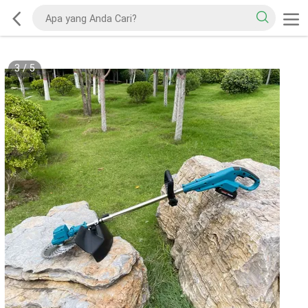
3
/
5