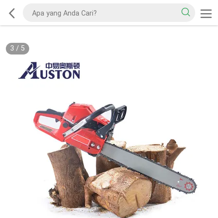
3
/
5