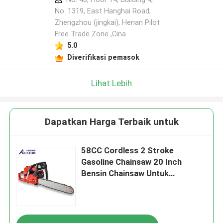
No. 1319, East Hanghai Road,
Zhengzhou (jingkai), Henan Pilot
Tinggalkan pesan
Free Trade Zone ,Cina
Kami akan segera menghubungi Anda
5.0
kembali!
Diverifikasi pemasok
Lihat Lebih
Dapatkan Harga Terbaik untuk
58CC Cordless 2 Stroke
Gasoline Chainsaw 20 Inch
Bensin Chainsaw Untuk
Memotong Kayu
Kirimkan