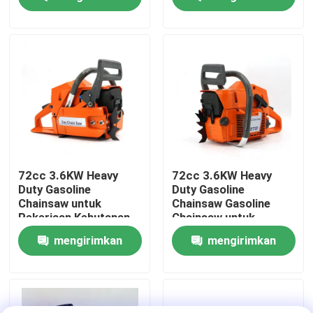
besar
pertanian dan
kehutanan berat
permintaan
permintaan
Tentang Kami
tampilan pabrik
Hubungi Kami
Minta Kutipan
72cc 3.6KW Heavy
72cc 3.6KW Heavy
Duty Gasoline
Duty Gasoline
Chainsaw untuk
Chainsaw Gasoline
Gergaji bensin
Pekerjaan Kehutanan
Chainsaw untuk
Profesional
pekerjaan kehutanan
mengirimkan
mengirimkan
profesional
Gergaji Mini Genggam
permintaan
permintaan
Gergaji Listrik