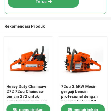
Terus
Rekomendasi Produk
Rumah
Heavy Duty Chainsaw
72cc 3.6KW Mesin
272 72cc Chainsaw
gergaji bensin
Produk
bensin 272 untuk
profesional dengan
penebangan kayu dan
panjang batang 18
pemotongan pohon
'untuk pekerjaan
mengirimkan
mengirimkan
video