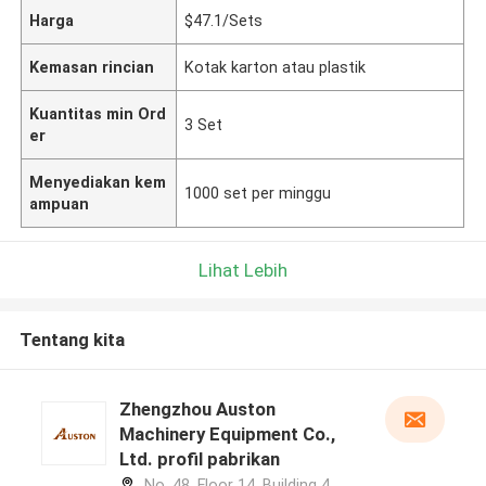
Harga
$47.1/Sets
Kemasan rincian
Kotak karton atau plastik
Kuantitas min Ord
3 Set
er
Menyediakan kem
1000 set per minggu
ampuan
Lihat Lebih
Tentang kita
Zhengzhou Auston
Machinery Equipment Co.,
Ltd. profil pabrikan
No. 48, Floor 14, Building 4,