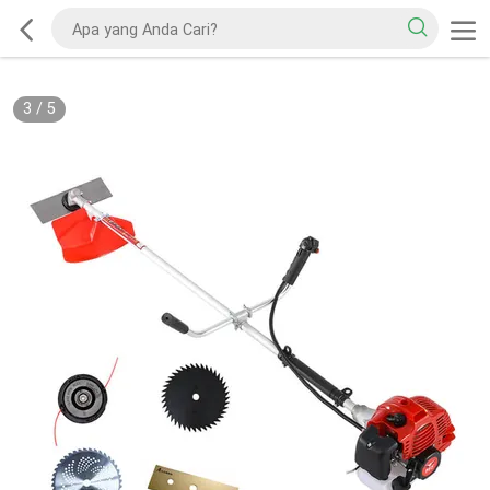
3
/
5