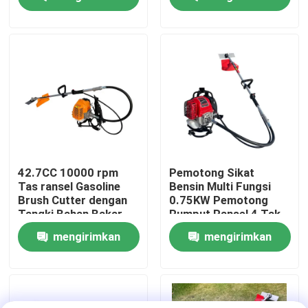
Professional Grass
Cutting
permintaan
permintaan
Tentang Kami
tampilan pabrik
Hubungi Kami
Minta Kutipan
42.7CC 10000 rpm
Pemotong Sikat
Tas ransel Gasoline
Bensin Multi Fungsi
Brush Cutter dengan
0.75KW Pemotong
Gergaji bensin
Tangki Bahan Bakar
Rumput Ransel 4 Tak
1200ml untuk Efisien
mengirimkan
mengirimkan
Pemangkasan Rumput
Gergaji Mini Genggam
permintaan
permintaan
Gergaji Listrik