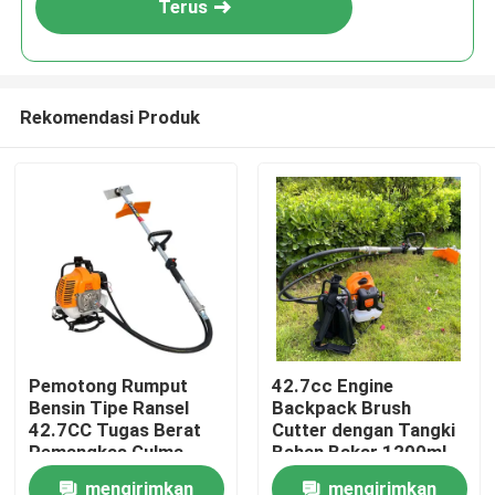
Terus
Rekomendasi Produk
Rumah
Pemotong Rumput
42.7cc Engine
Bensin Tipe Ransel
Backpack Brush
Produk
42.7CC Tugas Berat
Cutter dengan Tangki
Pemangkas Gulma
Bahan Bakar 1200ml
dan 10000 rpm untuk
mengirimkan
mengirimkan
video