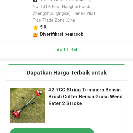
No. 1319, East Hanghai Road,
Zhengzhou (jingkai), Henan Pilot
Tinggalkan pesan
Free Trade Zone ,Cina
Kami akan segera menghubungi Anda
5.0
kembali!
Diverifikasi pemasok
Lihat Lebih
Dapatkan Harga Terbaik untuk
42.7CC String Trimmers Bensin
Brush Cutter Bensin Grass Weed
Eater 2 Stroke
Kirimkan