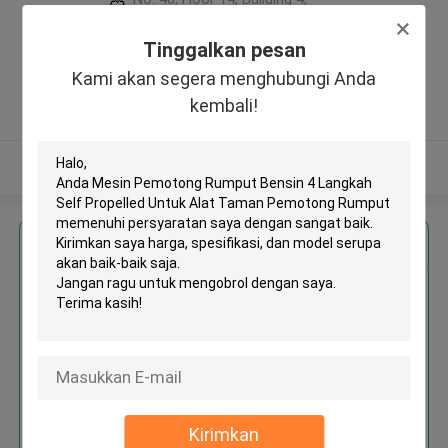
No. 1319, East Hanghai Road,
Zhengzhou (jingkai), Henan Pilot
Tinggalkan pesan
Free Trade Zone ,Cina
Kami akan segera menghubungi Anda
5.0
kembali!
Diverifikasi pemasok
Lihat Lebih
Dapatkan Harga Terbaik untuk
Mesin Pemotong Rumput Bensin
4 Langkah Self Propelled Untuk
Alat Taman Pemotong Rumput
Kirimkan