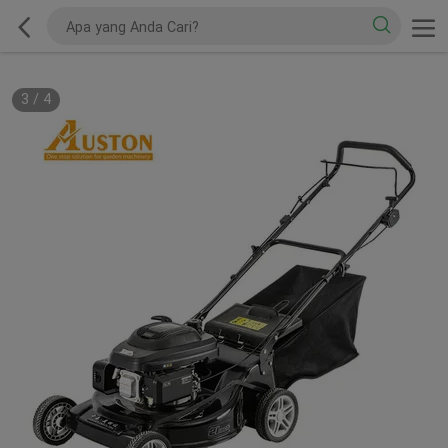
3
/
4