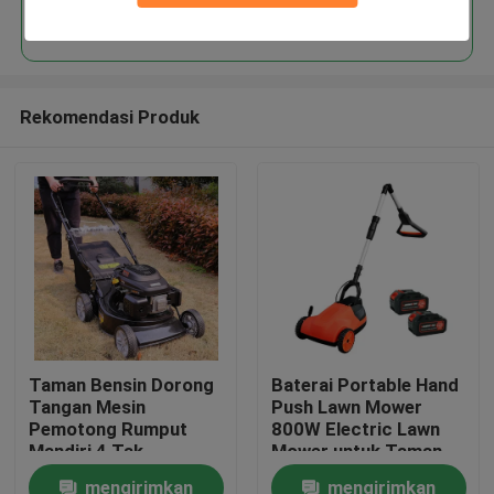
Terus
Rekomendasi Produk
Rumah
Taman Bensin Dorong
Baterai Portable Hand
Tangan Mesin
Push Lawn Mower
Produk
Pemotong Rumput
800W Electric Lawn
Mandiri 4 Tak
Mower untuk Taman
mengirimkan
mengirimkan
video