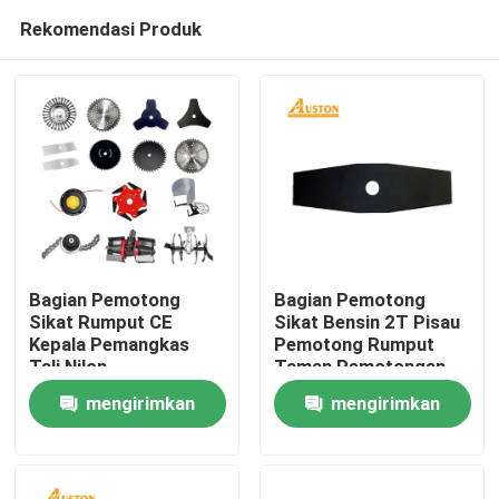
Rekomendasi Produk
Bagian Pemotong
Bagian Pemotong
Sikat Rumput CE
Sikat Bensin 2T Pisau
Kepala Pemangkas
Pemotong Rumput
Rumah
Tali Nilon
Taman Pemotongan
Cepat Halus
mengirimkan
mengirimkan
Produk
permintaan
permintaan
video