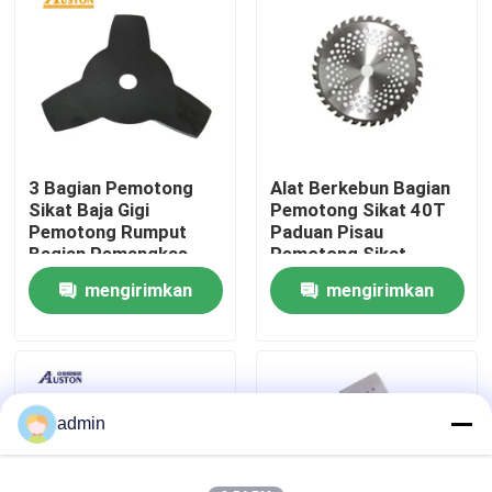
Tentang Kami
tampilan pabrik
3 Bagian Pemotong
Alat Berkebun Bagian
Hubungi Kami
Sikat Baja Gigi
Pemotong Sikat 40T
Pemotong Rumput
Paduan Pisau
Bagian Pemangkas
Pemotong Sikat
Minta Kutipan
Gulma Pemakan Gulma
mengirimkan
mengirimkan
permintaan
permintaan
Gergaji bensin
Gergaji Mini Genggam
admin
Gergaji Listrik