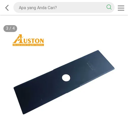
3
/
4