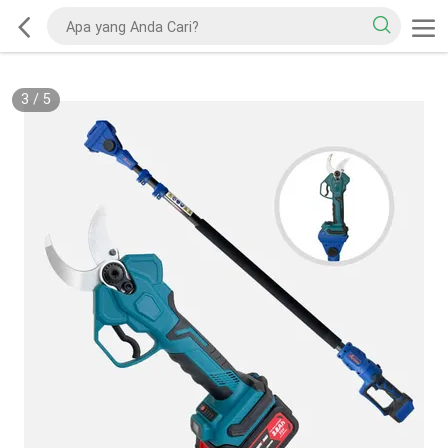
3
/
5