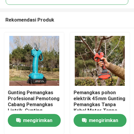
Rekomendasi Produk
Gunting Pemangkas
Pemangkas pohon
Rumah
Profesional Pemotong
elektrik 45mm Gunting
Cabang Pemangkas
Pemangkas Tanpa
Listrik, Gunting
Kabel Motor Tanpa
Produk
Pemangkas Tanpa
Sikat untuk
mengirimkan
mengirimkan
Kabel 25V Tanpa Sikat
Penggunaan di Kebun
video
permintaan
permintaan