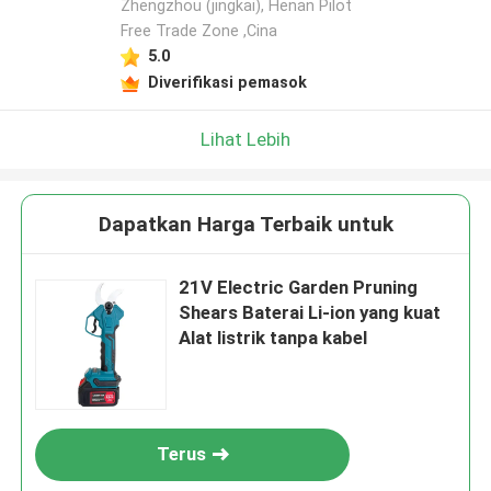
Zhengzhou (jingkai), Henan Pilot
Tinggalkan pesan
Free Trade Zone ,Cina
5.0
Kami akan segera menghubungi Anda
Diverifikasi pemasok
kembali!
Lihat Lebih
Dapatkan Harga Terbaik untuk
21V Electric Garden Pruning
Shears Baterai Li-ion yang kuat
Alat listrik tanpa kabel
Kirimkan
Terus