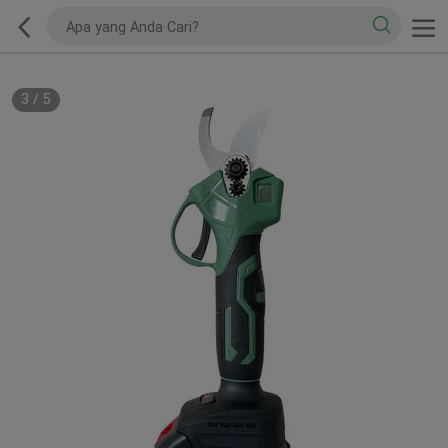
3
/
5