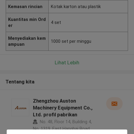
Kemasan rincian
Kotak karton atau plastik
Kuantitas min Ord
4 set
er
Menyediakan kem
1000 set per minggu
ampuan
Lihat Lebih
Tentang kita
Zhengzhou Auston
Machinery Equipment Co.,
Ltd. profil pabrikan
No. 48, Floor 14, Building 4,
No. 1319, East Hanghai Road,