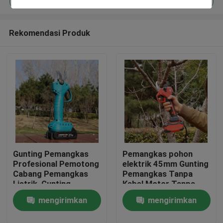
Rekomendasi Produk
Gunting Pemangkas
Pemangkas pohon
Rumah
Profesional Pemotong
elektrik 45mm Gunting
Cabang Pemangkas
Pemangkas Tanpa
Listrik, Gunting
Kabel Motor Tanpa
Produk
Pemangkas Tanpa
Sikat untuk
mengirimkan
mengirimkan
Kabel 25V Tanpa Sikat
Penggunaan di Kebun
video
permintaan
permintaan