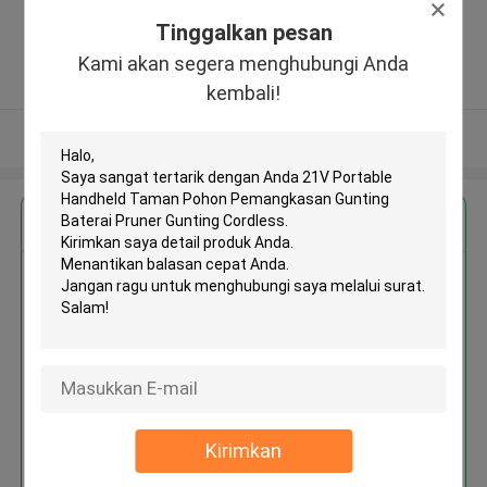
Zhengzhou (jingkai), Henan Pilot
Tinggalkan pesan
Free Trade Zone ,Cina
5.0
Kami akan segera menghubungi Anda
Diverifikasi pemasok
kembali!
Lihat Lebih
Dapatkan Harga Terbaik untuk
21V Portable Handheld Taman
Pohon Pemangkasan Gunting
Baterai Pruner Gunting Cordless
Kirimkan
Terus