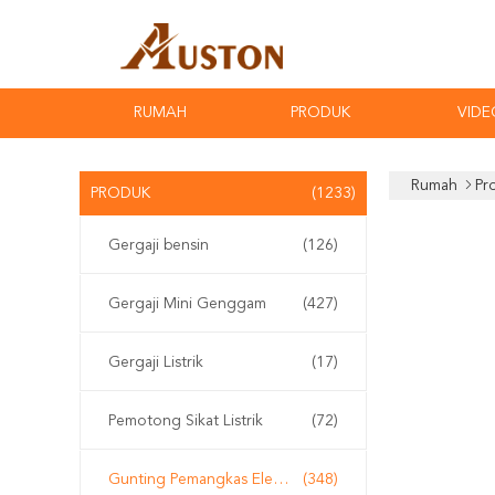
RUMAH
PRODUK
VIDE
Rumah
Pr
PRODUK
(1233)
Gergaji bensin
(126)
Gergaji Mini Genggam
(427)
Gergaji Listrik
(17)
Pemotong Sikat Listrik
(72)
Gunting Pemangkas Elektrik
(348)