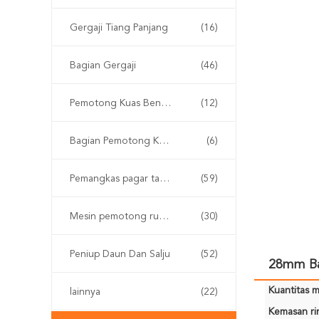
Gergaji Tiang Panjang
(16)
Bagian Gergaji
(46)
Pemotong Kuas Bensin
(12)
Bagian Pemotong Kuas
(6)
Pemangkas pagar tanpa kabel
(59)
Mesin pemotong rumput
(30)
Peniup Daun Dan Salju
(52)
28mm Ba
Kuantitas m
lainnya
(22)
Kemasan rin