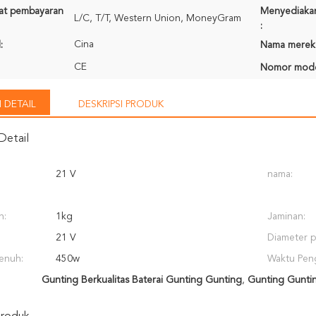
rat pembayaran
Menyediaka
L/C, T/T, Western Union, MoneyGram
:
Cina
:
Nama merek
CE
Nomor mode
 DETAIL
DESKRIPSI PRODUK
Detail
21 V
nama:
n:
1kg
Jaminan:
21 V
Diameter 
enuh:
450w
Waktu Peng
Gunting Berkualitas Baterai Gunting Gunting
,
Gunting Guntin