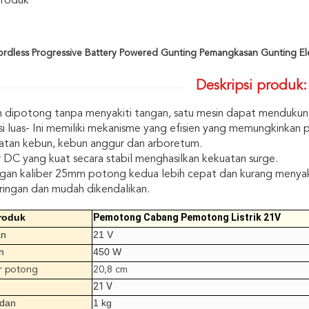
Produk
dless Progressive Battery Powered Gunting Pemangkasan Gunting Ele
Deskripsi produk:
dipotong tanpa menyakiti tangan, satu mesin dapat mendukun
si luas- Ini memiliki mekanisme yang efisien yang memungkinka
atan kebun, kebun anggur dan arboretum.
DC yang kuat secara stabil menghasilkan kekuatan surge.
gan kaliber 25mm potong kedua lebih cepat dan kurang menya
 ringan dan mudah dikendalikan.
roduk
Pemotong Cabang Pemotong Listrik 21V
an
21 V
n
450 W
r potong
20,8 cm
21 V
adan
1 kg