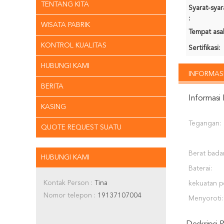
TENTANG KITA
Syarat-sya
:
WISATA PABRIK
Tempat asal
KONTROL KUALITAS
Sertifikasi:
HUBUNGI KAMI
INFORMASI
BERITA
Informasi 
KASING
Tegangan:
QUOTE REQUEST SUATU
Berat bada
HUBUNGI KAMI
Baterai:
Kontak Person :
Tina
kekuatan p
Nomor telepon :
19137107004
Menyoroti: