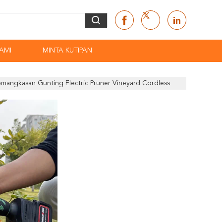
AMI
MINTA KUTIPAN
angkasan Gunting Electric Pruner Vineyard Cordless