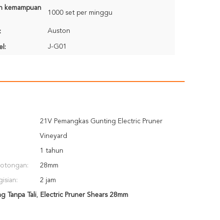
n kemampuan
1000 set per minggu
Auston
:
J-G01
l:
21V Pemangkas Gunting Electric Pruner
Vineyard
1 tahun
potongan:
28mm
isian:
2 jam
g Tanpa Tali
,
Electric Pruner Shears 28mm