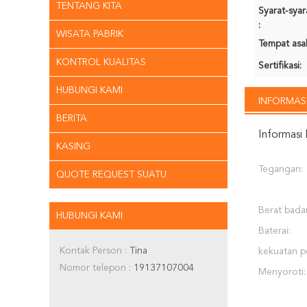
TENTANG KITA
Syarat-sya
:
WISATA PABRIK
Tempat asal
KONTROL KUALITAS
Sertifikasi:
HUBUNGI KAMI
INFORMASI
BERITA
Informasi 
KASING
Tegangan:
QUOTE REQUEST SUATU
Berat bada
HUBUNGI KAMI
Baterai:
Kontak Person :
Tina
kekuatan p
Nomor telepon :
19137107004
Menyoroti: