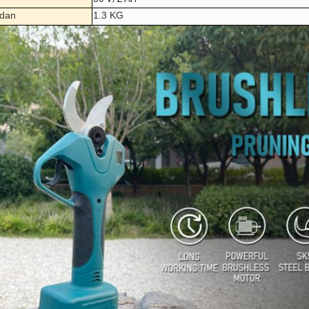
adan
1.3 KG