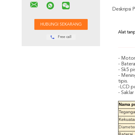
Deskripsi 
Alat tan
Free call
- Motor
- Bater
- Sk5 p
- Menin
tipis.
-LCD po
- Sakla
Nama p
Tegang
Kekuata
Diamete
Baterai