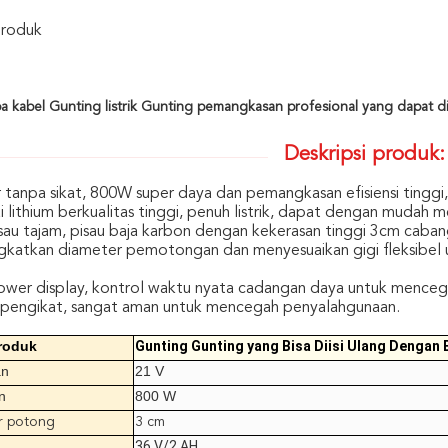
Produk
pa kabel Gunting listrik Gunting pemangkasan profesional yang dapat di
Deskripsi produk:
 tanpa sikat, 800W super daya dan pemangkasan efisiensi tinggi
ai lithium berkualitas tinggi, penuh listrik, dapat dengan mud
isau tajam, pisau baja karbon dengan kekerasan tinggi 3cm caba
gkatkan diameter pemotongan dan menyesuaikan gigi fleksibel
wer display, kontrol waktu nyata cadangan daya untuk mencega
r pengikat, sangat aman untuk mencegah penyalahgunaan.
roduk
Gunting Gunting yang Bisa Diisi Ulang Dengan 
an
21 V
n
800 W
r potong
3 cm
36 V/2 AH