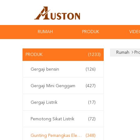
RUMAH
PRODUK
VIDE
Rumah
Pr
PRODUK
(1233)
Gergaji bensin
(126)
Gergaji Mini Genggam
(427)
Gergaji Listrik
(17)
Pemotong Sikat Listrik
(72)
Gunting Pemangkas Elektrik
(348)