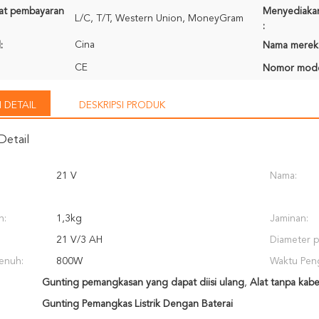
rat pembayaran
Menyediaka
L/C, T/T, Western Union, MoneyGram
:
Cina
:
Nama merek
CE
Nomor mode
 DETAIL
DESKRIPSI PRODUK
Detail
21 V
Nama:
n:
1,3kg
Jaminan:
21 V/3 AH
Diameter 
enuh:
800W
Waktu Peng
Gunting pemangkasan yang dapat diisi ulang
,
Alat tanpa kabe
Gunting Pemangkas Listrik Dengan Baterai