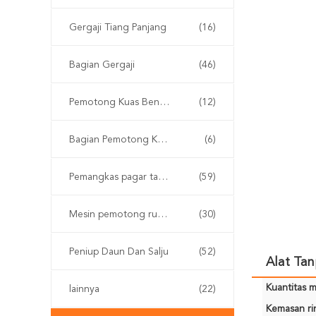
Gergaji Tiang Panjang
(16)
Bagian Gergaji
(46)
Pemotong Kuas Bensin
(12)
Bagian Pemotong Kuas
(6)
Pemangkas pagar tanpa kabel
(59)
Mesin pemotong rumput
(30)
Peniup Daun Dan Salju
(52)
Alat Tan
Kuantitas m
lainnya
(22)
Kemasan rin