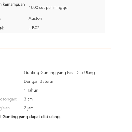
n kemampuan
1000 set per minggu
Auston
:
J-B02
l:
Gunting Gunting yang Bisa Diisi Ulang
Dengan Baterai
1 Tahun
potongan:
3 cm
isian:
2 jam
l Gunting yang dapat diisi ulang
,