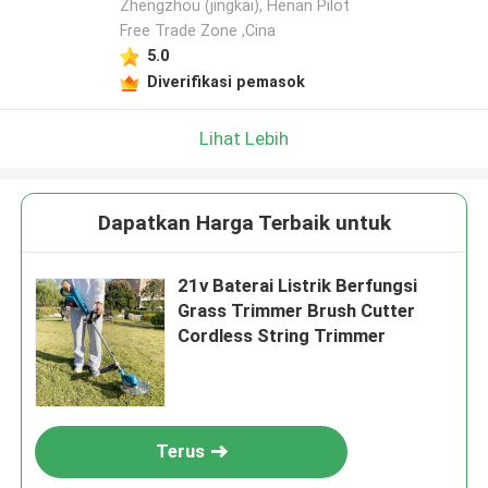
Zhengzhou (jingkai), Henan Pilot
Tinggalkan pesan
Free Trade Zone ,Cina
5.0
Kami akan segera menghubungi Anda
Diverifikasi pemasok
kembali!
Lihat Lebih
Dapatkan Harga Terbaik untuk
21v Baterai Listrik Berfungsi
Grass Trimmer Brush Cutter
Cordless String Trimmer
Kirimkan
Terus