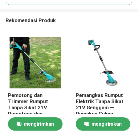
Rekomendasi Produk
Pemotong dan
Pemangkas Rumput
Rumah
Trimmer Rumput
Elektrik Tanpa Sikat
Tanpa Sikat 21V ️
21V Genggam —
Pemotong dan
Pemakan Gulma
Produk
Trimmer Rumput
Bertenaga Baterai
mengirimkan
mengirimkan
Baterai dengan Sistem
dengan Kepala
Trimmer Rumput
Pemangkas Senar
video
permintaan
permintaan