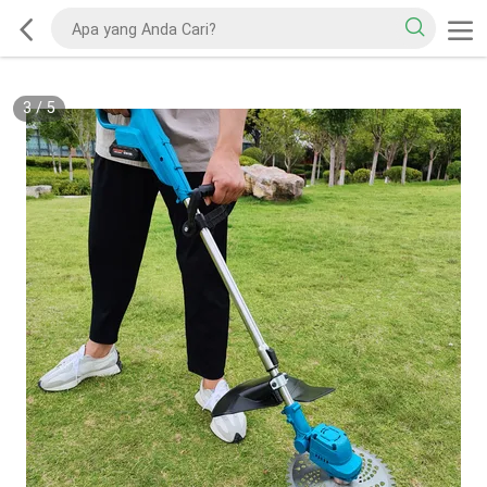
3
/
5