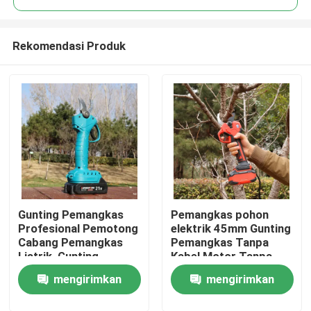
Rekomendasi Produk
Gunting Pemangkas
Pemangkas pohon
Rumah
Profesional Pemotong
elektrik 45mm Gunting
Cabang Pemangkas
Pemangkas Tanpa
Listrik, Gunting
Kabel Motor Tanpa
Produk
Pemangkas Tanpa
Sikat untuk
mengirimkan
mengirimkan
Kabel 25V Tanpa Sikat
Penggunaan di Kebun
video
permintaan
permintaan