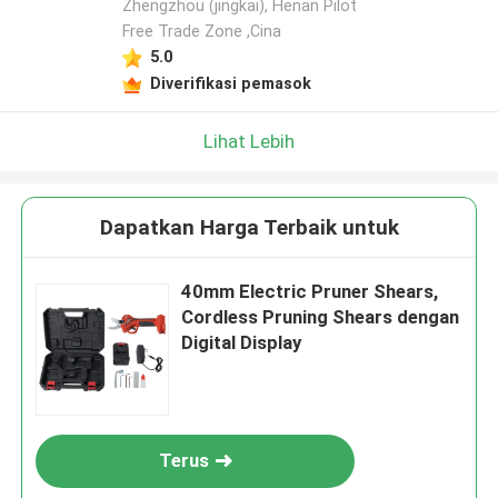
Zhengzhou (jingkai), Henan Pilot
Tinggalkan pesan
Free Trade Zone ,Cina
5.0
Kami akan segera menghubungi Anda
Diverifikasi pemasok
kembali!
Lihat Lebih
Dapatkan Harga Terbaik untuk
40mm Electric Pruner Shears,
Cordless Pruning Shears dengan
Digital Display
Kirimkan
Terus