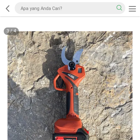
3
/
4