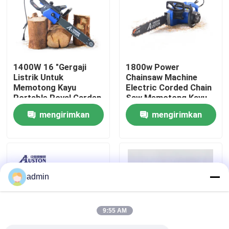
Tentang Kami
tampilan pabrik
1400W 16 "Gergaji
1800w Power
Listrik Untuk
Chainsaw Machine
Memotong Kayu
Electric Corded Chain
Hubungi Kami
Portable Royal Garden
Saw Memotong Kayu
Chainsaw
mengirimkan
mengirimkan
Minta Kutipan
permintaan
permintaan
Gergaji bensin
admin
Gergaji Mini Genggam
9:55 AM
Gergaji Listrik