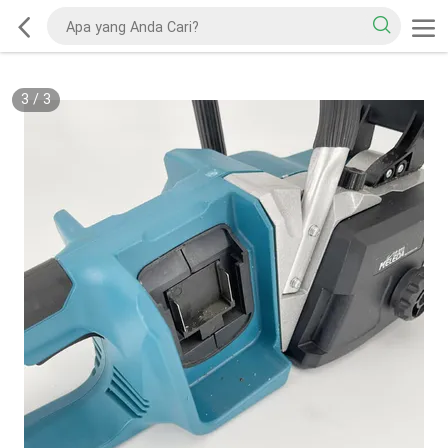
3
/
3