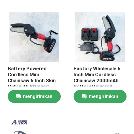
Battery Powered
Factory Wholesale 6
Cordless Mini
Inch Mini Cordless
Chainsaw 6 Inch Skin
Chainsaw 2000mAh
Only with Brushed
Battery Powered
motor
Rumah
mengirimkan
mengirimkan
permintaan
permintaan
Produk
video