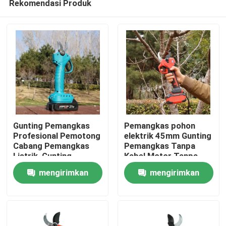
Rekomendasi Produk
Gunting Pemangkas
Pemangkas pohon
Profesional Pemotong
elektrik 45mm Gunting
Cabang Pemangkas
Pemangkas Tanpa
Listrik, Gunting
Kabel Motor Tanpa
Rumah
Pemangkas Tanpa
Sikat untuk
mengirimkan
mengirimkan
Kabel 25V Tanpa Sikat
Penggunaan di Kebun
Produk
permintaan
permintaan
video