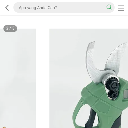
3
/
3