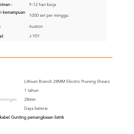
riman :
9-12 hari kerja
n kemampuan
1000 set per minggu
Auston
:
J-Y01
l:
Lithium Branch 28MM Electric Pruning Shears
1 tahun
potongan:
28mm
Daya baterai
kabel Gunting pemangkasan listrik