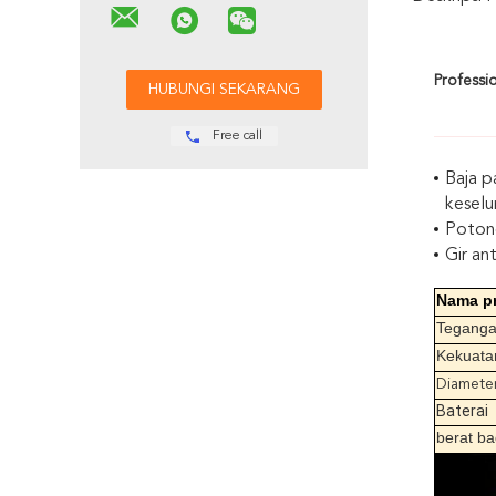
Professi
Free call
Baja p
keselu
Poton
Gir an
Nama p
Tegang
Kekuata
Diamete
Baterai
berat b