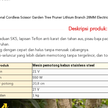
onal Cordless Scissor Garden Tree Pruner Lithium Branch 28MM Electric
Deskripsi produk:
aduan SK5, lapisan Teflon anti karat dan tahan aus, pisau baja 
ruhan.
g dengan cepat dan halus tanpa merusak cabangnya.
ti-seluncur yang lebih dalam memotong tanpa tergelincir, dan 
roduk
Mesin pemotong kebun stainless steel
an
21 V
n
550 W
r potong
20,8 cm
21 V
adan
1 kg