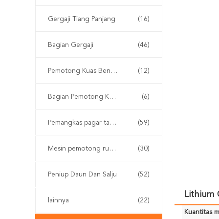
Gergaji Tiang Panjang
(16)
Bagian Gergaji
(46)
Pemotong Kuas Bensin
(12)
Bagian Pemotong Kuas
(6)
Pemangkas pagar tanpa kabel
(59)
Mesin pemotong rumput
(30)
Peniup Daun Dan Salju
(52)
Lithium
lainnya
(22)
Kuantitas m