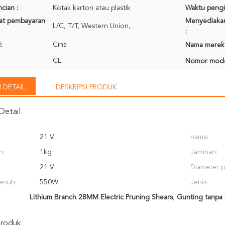
cian :
Kotak karton atau plastik
Waktu pengi
rat pembayaran
Menyediaka
L/C, T/T, Western Union,
:
Cina
:
Nama merek
CE
Nomor mode
 DETAIL
DESKRIPSI PRODUK
Detail
21 V
nama:
n:
1kg
Jaminan:
21 V
Diameter 
enuh:
550W
Jenis:
Lithium Branch 28MM Electric Pruning Shears
,
Gunting tanpa 
Produk