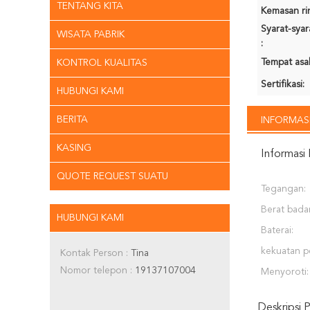
TENTANG KITA
Kemasan rin
Syarat-sya
WISATA PABRIK
:
Tempat asal
KONTROL KUALITAS
Sertifikasi:
HUBUNGI KAMI
BERITA
INFORMASI
KASING
Informasi 
QUOTE REQUEST SUATU
Tegangan:
Berat bada
HUBUNGI KAMI
Baterai:
kekuatan p
Kontak Person :
Tina
Nomor telepon :
19137107004
Menyoroti:
Deskripsi 