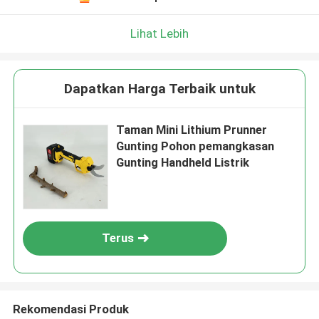
Kami akan segera menghubungi Anda
kembali!
Lihat Lebih
Dapatkan Harga Terbaik untuk
Taman Mini Lithium Prunner
Gunting Pohon pemangkasan
Gunting Handheld Listrik
Terus
Kirimkan
Rekomendasi Produk