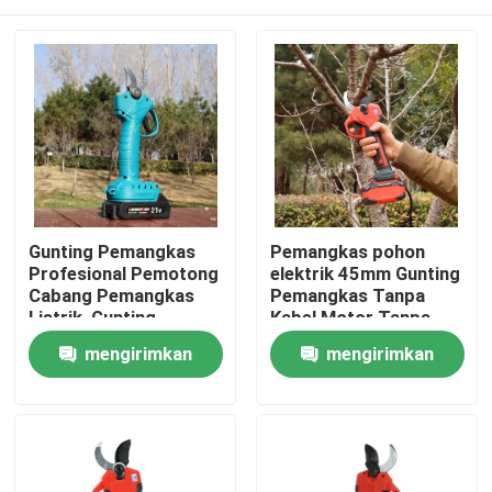
Gunting Pemangkas
Pemangkas pohon
Profesional Pemotong
elektrik 45mm Gunting
Cabang Pemangkas
Pemangkas Tanpa
Listrik, Gunting
Kabel Motor Tanpa
Pemangkas Tanpa
Sikat untuk
Rumah
mengirimkan
mengirimkan
Kabel 25V Tanpa Sikat
Penggunaan di Kebun
permintaan
permintaan
Produk
video