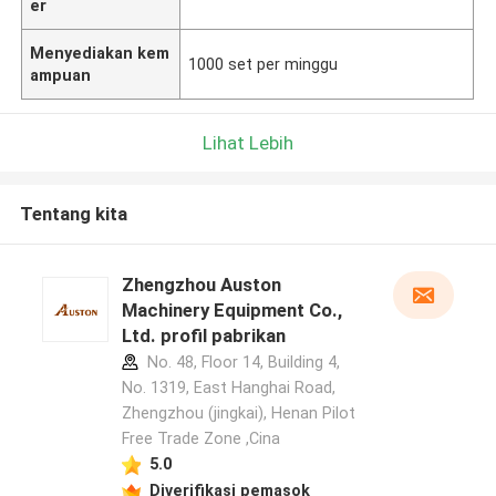
er
Menyediakan kem
1000 set per minggu
ampuan
Lihat Lebih
Tentang kita
Zhengzhou Auston
Machinery Equipment Co.,
Ltd. profil pabrikan
No. 48, Floor 14, Building 4,
No. 1319, East Hanghai Road,
Zhengzhou (jingkai), Henan Pilot
Free Trade Zone ,Cina
5.0
Tinggalkan pesan
Diverifikasi pemasok