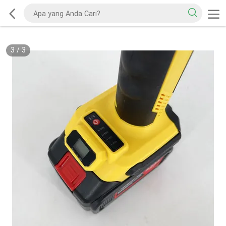
3
/
3