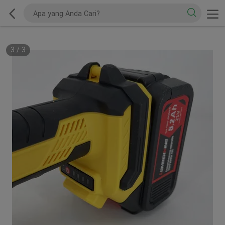
3
/
3