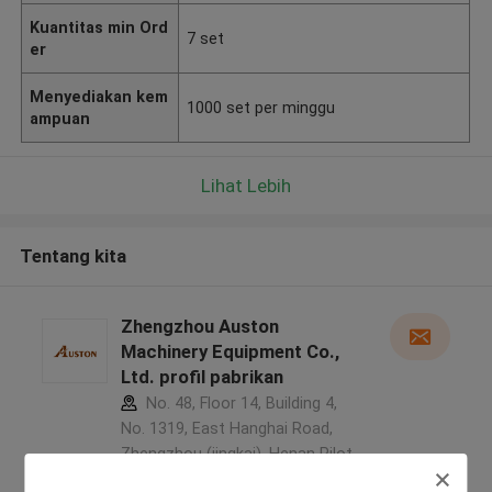
Kuantitas min Ord
7 set
er
Menyediakan kem
1000 set per minggu
ampuan
Lihat Lebih
Tentang kita
Zhengzhou Auston
Machinery Equipment Co.,
Ltd. profil pabrikan
No. 48, Floor 14, Building 4,
No. 1319, East Hanghai Road,
Zhengzhou (jingkai), Henan Pilot
Free Trade Zone ,Cina