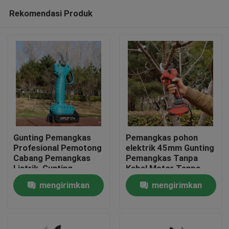
Rekomendasi Produk
Gunting Pemangkas
Pemangkas pohon
Profesional Pemotong
elektrik 45mm Gunting
Cabang Pemangkas
Pemangkas Tanpa
Rumah
Listrik, Gunting
Kabel Motor Tanpa
Pemangkas Tanpa
Sikat untuk
mengirimkan
mengirimkan
Kabel 25V Tanpa Sikat
Penggunaan di Kebun
Produk
permintaan
permintaan
video