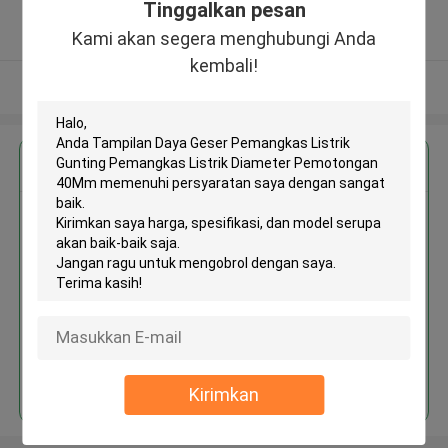
Tinggalkan pesan
5.0
Diverifikasi pemasok
Kami akan segera menghubungi Anda
kembali!
Lihat Lebih
Dapatkan Harga Terbaik untuk
Tampilan Daya Geser
Pemangkas Listrik Gunting
Pemangkas Listrik Diameter
Pemotongan 40Mm
Terus
Kirimkan