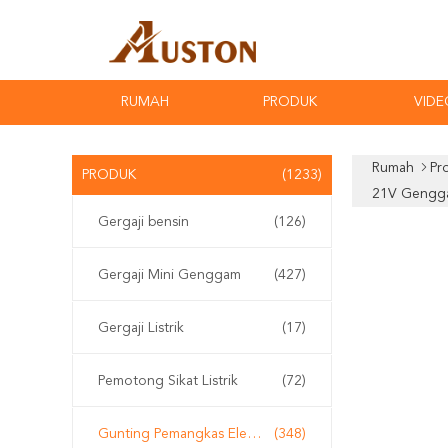
RUMAH
PRODUK
VIDE
Rumah
Pr
PRODUK
(1233)
21V Gengg
Gergaji bensin
(126)
Gergaji Mini Genggam
(427)
Gergaji Listrik
(17)
Pemotong Sikat Listrik
(72)
Gunting Pemangkas Elektrik
(348)