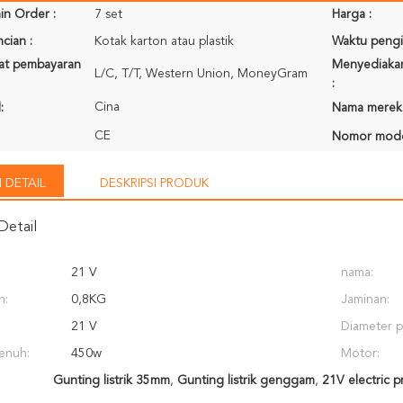
in Order :
7 set
Harga :
cian :
Kotak karton atau plastik
Waktu pengi
rat pembayaran
Menyediaka
L/C, T/T, Western Union, MoneyGram
:
Cina
:
Nama merek
CE
Nomor mode
 DETAIL
DESKRIPSI PRODUK
Detail
21 V
nama:
n:
0,8KG
Jaminan:
21 V
Diameter 
enuh:
450w
Motor:
Gunting listrik 35mm
,
Gunting listrik genggam
,
21V electric p