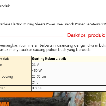
Produk
dless Electric Pruning Shears Power Tree Branch Pruner Secateurs 2
Deskripsi produk:
pemangkas litium merah terbaru ini dirancang dengan ukuran bu
ntuk menyesuaikan cabang pohon buah yang berbeda.
roduk
Gunting Kebun Listrik
an
21 V
n
450 W
r potong
25-35 cm
21 V
adan
0.8 KG