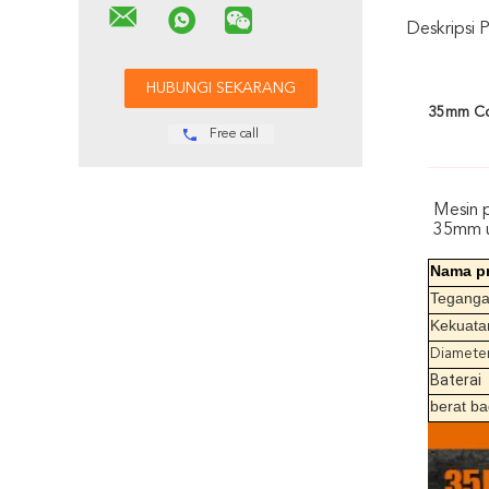
Deskripsi 
35mm Cor
Free call
Mesin 
35mm u
Nama p
Tegang
Kekuata
Diamete
Baterai
berat b