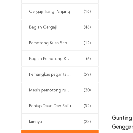
Gergaji Tiang Panjang
(16)
Bagian Gergaji
(46)
Pemotong Kuas Bensin
(12)
Bagian Pemotong Kuas
(6)
Pemangkas pagar tanpa kabel
(59)
Mesin pemotong rumput
(30)
Peniup Daun Dan Salju
(52)
Gunting
lainnya
(22)
Gengga