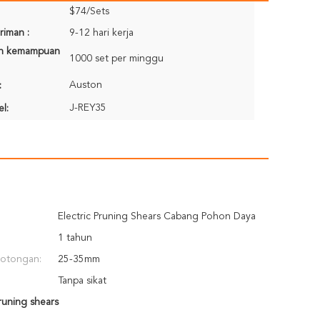
$74/Sets
riman :
9-12 hari kerja
n kemampuan
1000 set per minggu
Auston
:
J-REY35
l:
Electric Pruning Shears Cabang Pohon Daya
1 tahun
potongan:
25-35mm
Tanpa sikat
runing shears