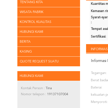
TENTANG KITA
Kuantitas m
Kemasan rin
WISATA PABRIK
Syarat-sya
KONTROL KUALITAS
:
Tempat asal
HUBUNGI KAMI
Sertifikasi:
BERITA
INFORMASI
KASING
Informasi 
QUOTE REQUEST SUATU
Tegangan:
HUBUNGI KAMI
Berat bada
Baterai:
Kontak Person :
Tina
Nomor telepon :
19137107004
kekuatan p
Menyoroti: