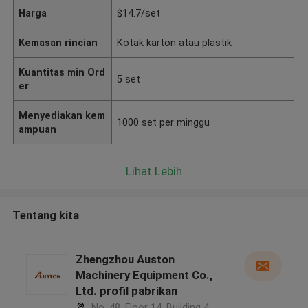
Harga
$14.7/set
Kemasan rincian
Kotak karton atau plastik
Kuantitas min Ord
5 set
er
Menyediakan kem
1000 set per minggu
ampuan
Lihat Lebih
Tentang kita
Zhengzhou Auston
Machinery Equipment Co.,
Ltd. profil pabrikan
No. 48, Floor 14, Building 4,