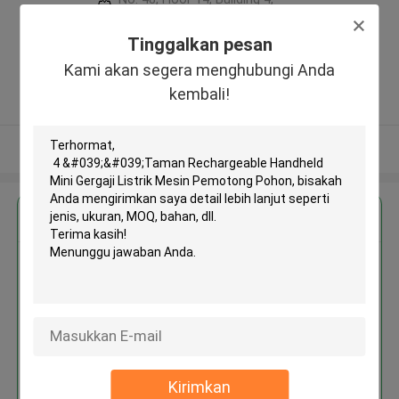
No. 1319, East Hanghai Road,
Zhengzhou (jingkai), Henan Pilot
Tinggalkan pesan
Free Trade Zone ,Cina
Kami akan segera menghubungi Anda
5.0
kembali!
Diverifikasi pemasok
Lihat Lebih
Dapatkan Harga Terbaik untuk
4 ''Taman Rechargeable
Handheld Mini Gergaji Listrik
Mesin Pemotong Pohon
Kirimkan