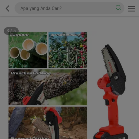
3
/
5