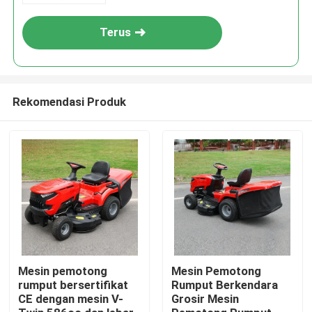
Terus
Rekomendasi Produk
Rumah
Produk
Mesin pemotong
Mesin Pemotong
rumput bersertifikat
Rumput Berkendara
CE dengan mesin V-
Grosir Mesin
video