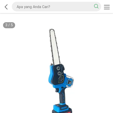
3
/
5