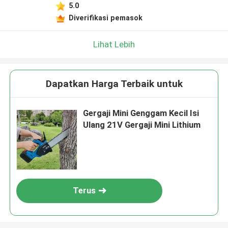
Tinggalkan pesan
5.0
Diverifikasi pemasok
Kami akan segera menghubungi Anda
kembali!
Lihat Lebih
Dapatkan Harga Terbaik untuk
Gergaji Mini Genggam Kecil Isi
Ulang 21V Gergaji Mini Lithium
Terus
Kirimkan