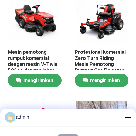
Tentang Kami
tampilan pabrik
Mesin pemotong
Profesional komersial
Hubungi Kami
rumput komersial
Zero Turn Riding
dengan mesin V-Twin
Mesin Pemotong
586cc dengan lebar
Rumput Gas Powered
Minta Kutipan
pemotongan 102cm
42 Inch ZTR Mesin
mengirimkan
mengirimkan
dan koleksi rumput
Pemotong
245L
permintaan
permintaan
Gergaji bensin
Gergaji Mini Genggam
admin
Gergaji Listrik