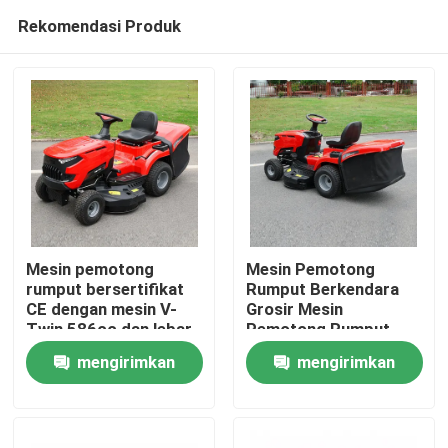
Rekomendasi Produk
Mesin pemotong
Mesin Pemotong
rumput bersertifikat
Rumput Berkendara
CE dengan mesin V-
Grosir Mesin
Rumah
Twin 586cc dan lebar
Pemotong Rumput
pemotongan 40,2 inci
Bensin Berkendara
mengirimkan
mengirimkan
dengan pemotong
EPA Disetujui Mesin
Produk
rumput 245L
420cc Lebar Potong
permintaan
permintaan
38" Dukungan OEM
Traktor Rumput
video