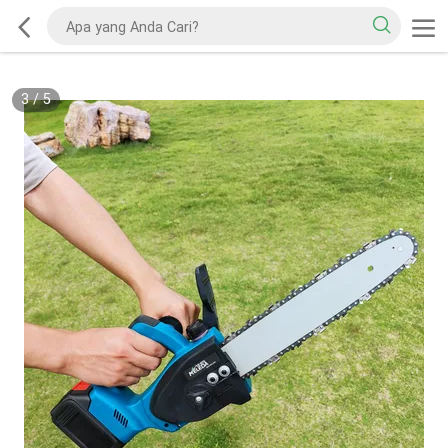
3
/
5