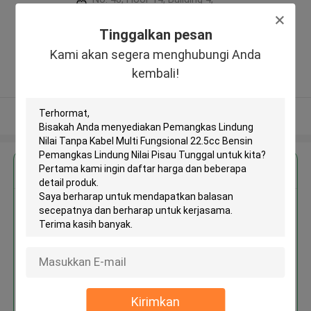
No. 1319, East Hanghai Road,
Zhengzhou (jingkai), Henan Pilot
Tinggalkan pesan
Free Trade Zone ,Cina
Kami akan segera menghubungi Anda
5.0
kembali!
Diverifikasi pemasok
Lihat Lebih
Dapatkan Harga Terbaik untuk
Pemangkas Lindung Nilai Tanpa
Kabel Multi Fungsional 22.5cc
Bensin Pemangkas Lindung Nilai
Pisau Tunggal
Kirimkan