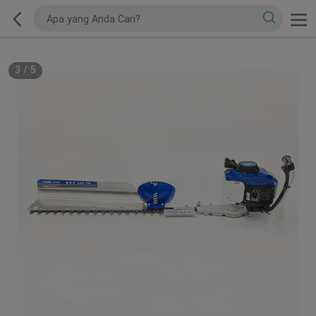
3
/
5