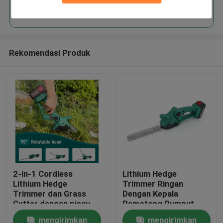
Terus
Rekomendasi Produk
Rumah
2-in-1 Cordless
Lithium Hedge
Lithium Hedge
Trimmer Ringan
Produk
Trimmer dan Grass
Dengan Kepala
Cutter dengan pisau
Pemotong Rumput
yang dapat
yang Dapat Dipisahkan
mengirimkan
mengirimkan
video