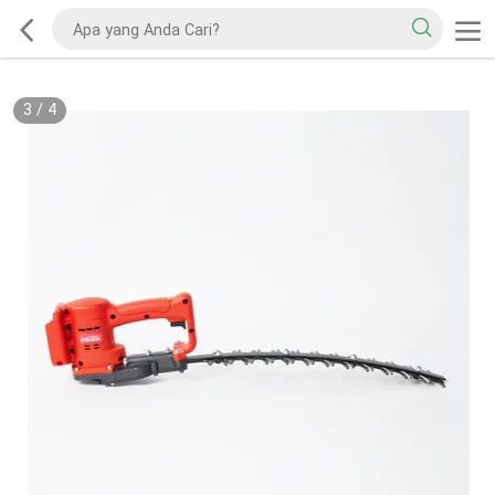
3
/
4