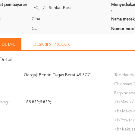
rat pembayaran
Menyediaka
L/C, T/T, Serikat Barat
:
Cina
:
Nama merek
CE
Nomor mode
 DETAIL
DESKRIPSI PRODUK
Detail
Gergaji Bensin Tugas Berat 49.3CC
Top Handl
Chainsaw 
Perpindaha
tang:
18&#39;&#39;
<i>Max.</
<b>Maks.<
<i>Power<
<b>Kekuas