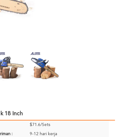
k 18 Inch
$71.6/Sets
riman :
9-12 hari kerja