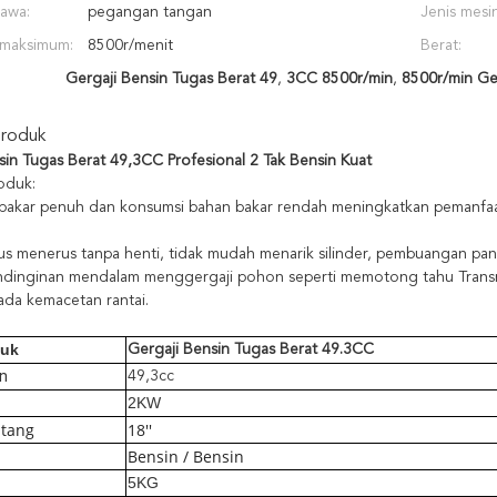
awa:
pegangan tangan
Jenis mesin
 maksimum:
8500r/menit
Berat:
Gergaji Bensin Tugas Berat 49
,
3CC 8500r/min
,
8500r/min Ge
Produk
sin Tugas Berat 49,3CC Profesional 2 Tak Bensin Kuat
roduk:
bakar penuh dan konsumsi bahan bakar rendah meningkatkan pemanfaata
us menerus tanpa henti, tidak mudah menarik silinder, pembuangan panas 
ndinginan mendalam menggergaji pohon seperti memotong tahu Transmis
ada kemacetan rantai.
duk
Gergaji Bensin Tugas Berat 49.3CC
n
49,3cc
2KW
atang
18''
Bensin / Bensin
5KG