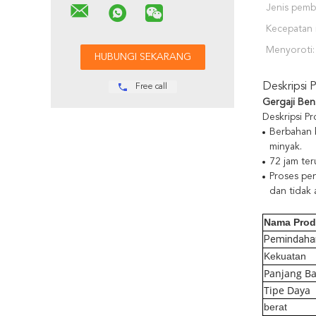
Jenis pemb
Kecepatan
Menyoroti:
Deskripsi 
Free call
Gergaji Ben
Deskripsi P
Berbahan 
minyak.
72 jam ter
Proses pe
dan tidak 
Nama Pro
Pemindaha
Kekuatan
Panjang B
Tipe Daya
berat