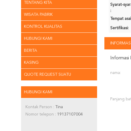
TENTANG KITA
Syarat-sya
:
WISATA PABRIK
Tempat asal
KONTROL KUALITAS
Sertifikasi:
HUBUNGI KAMI
INFORMASI
BERITA
Informasi 
KASING
nama:
QUOTE REQUEST SUATU
HUBUNGI KAMI
Panjang ba
Kontak Person :
Tina
Nomor telepon :
19137107004