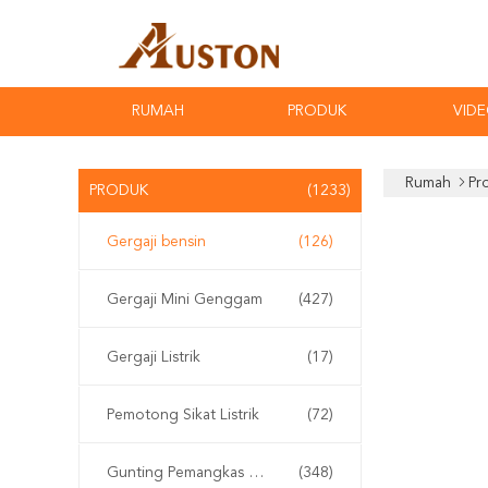
RUMAH
PRODUK
VID
Rumah
Pr
PRODUK
(1233)
Gergaji bensin
(126)
Gergaji Mini Genggam
(427)
Gergaji Listrik
(17)
Pemotong Sikat Listrik
(72)
Gunting Pemangkas Elektrik
(348)