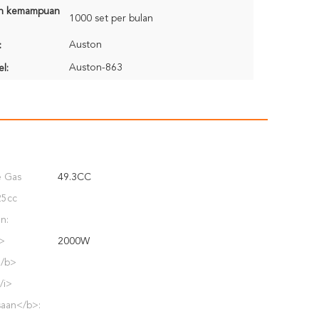
n kemampuan
1000 set per bulan
Auston
:
Auston-863
l:
e Gas
49.3CC
25cc
n:
i>
2000W
/b>
/i>
aan</b>: