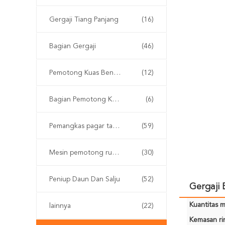
Gergaji Tiang Panjang
(16)
Bagian Gergaji
(46)
Pemotong Kuas Bensin
(12)
Bagian Pemotong Kuas
(6)
Pemangkas pagar tanpa kabel
(59)
Mesin pemotong rumput
(30)
Peniup Daun Dan Salju
(52)
Gergaji 
Kuantitas m
lainnya
(22)
Kemasan rin