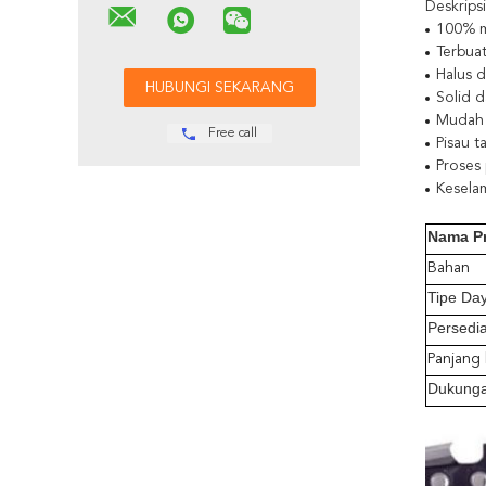
Deskrips
100% me
Terbuat
Halus d
Solid d
Mudah 
Free call
Pisau t
Proses
Keselam
Nama P
Bahan
Tipe Da
Persedi
Panjang
Dukunga