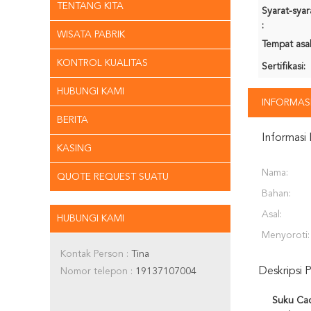
TENTANG KITA
Syarat-sya
:
WISATA PABRIK
Tempat asal
KONTROL KUALITAS
Sertifikasi:
HUBUNGI KAMI
INFORMASI
BERITA
Informasi 
KASING
Nama:
QUOTE REQUEST SUATU
Bahan:
Asal:
HUBUNGI KAMI
Menyoroti:
Kontak Person :
Tina
Deskripsi 
Nomor telepon :
19137107004
Suku Cad