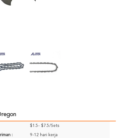
 Oregon
$1.5- $7.5/Sets
riman :
9-12 hari kerja