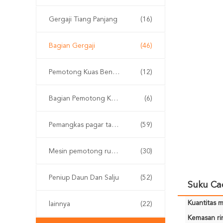
Gergaji Tiang Panjang
(16)
Bagian Gergaji
(46)
Pemotong Kuas Bensin
(12)
Bagian Pemotong Kuas
(6)
Pemangkas pagar tanpa kabel
(59)
Mesin pemotong rumput
(30)
Peniup Daun Dan Salju
(52)
Suku Cad
Kuantitas m
lainnya
(22)
Kemasan rin