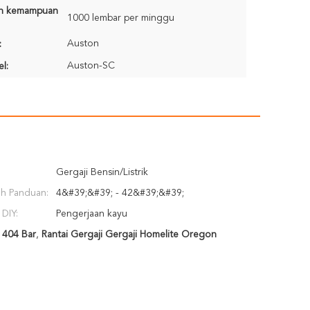
n kemampuan
1000 lembar per minggu
Auston
:
Auston-SC
l:
Gergaji Bensin/Listrik
ah Panduan:
4&#39;&#39; - 42&#39;&#39;
 DIY:
Pengerjaan kayu
 404 Bar
,
Rantai Gergaji Gergaji Homelite Oregon