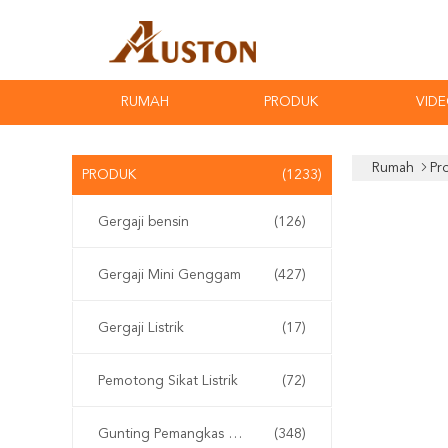
RUMAH
PRODUK
VID
Rumah
Pr
PRODUK
(1233)
Gergaji bensin
(126)
Gergaji Mini Genggam
(427)
Gergaji Listrik
(17)
Pemotong Sikat Listrik
(72)
Gunting Pemangkas Elektrik
(348)