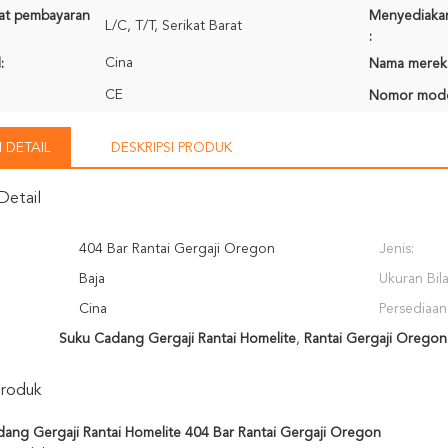
rat pembayaran
Menyediaka
L/C, T/T, Serikat Barat
:
Cina
:
Nama merek
CE
Nomor mode
 DETAIL
DESKRIPSI PRODUK
Detail
404 Bar Rantai Gergaji Oregon
Jenis:
Baja
Ukuran Bil
Cina
Persediaan
Suku Cadang Gergaji Rantai Homelite
,
Rantai Gergaji Oregon
Produk
ang Gergaji Rantai Homelite 404 Bar Rantai Gergaji Oregon