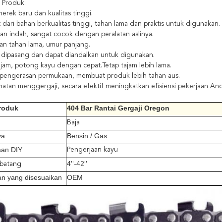
i Produk:
rek baru dan kualitas tinggi.
 dari bahan berkualitas tinggi, tahan lama dan praktis untuk digunakan.
an indah, sangat cocok dengan peralatan aslinya.
an tahan lama, umur panjang.
dipasang dan dapat diandalkan untuk digunakan.
ajam, potong kayu dengan cepat.Tetap tajam lebih lama.
 pengerasan permukaan, membuat produk lebih tahan aus.
atan menggergaji, secara efektif meningkatkan efisiensi pekerjaan And
roduk
404 Bar Rantai Gergaji Oregon
Baja
ya
Bensin / Gas
aan DIY
Pengerjaan kayu
 batang
4''-42''
n yang disesuaikan
OEM