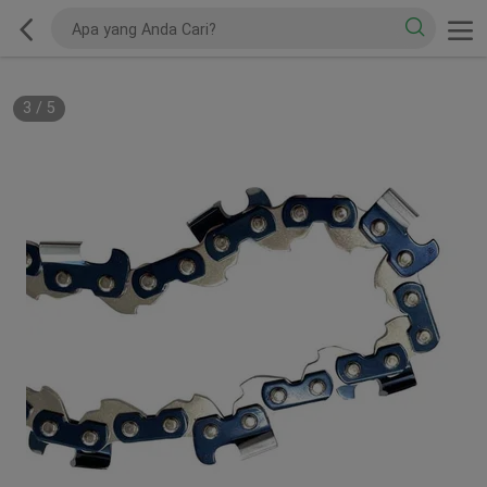
3
/
5