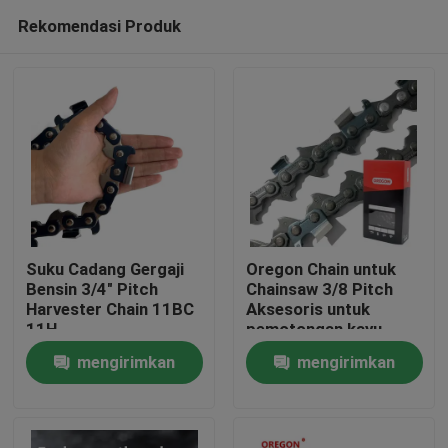
Rekomendasi Produk
Suku Cadang Gergaji
Oregon Chain untuk
Bensin 3/4" Pitch
Chainsaw 3/8 Pitch
Harvester Chain 11BC
Aksesoris untuk
Rumah
11H
pemotongan kayu
mengirimkan
mengirimkan
Produk
permintaan
permintaan
video