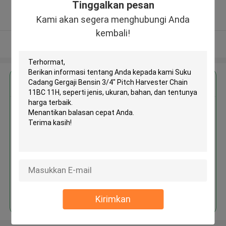
Tinggalkan pesan
5.0
Diverifikasi pemasok
Kami akan segera menghubungi Anda
kembali!
Lihat Lebih
Dapatkan Harga Terbaik untuk
Suku Cadang Gergaji Bensin 3/4"
Pitch Harvester Chain 11BC 11H
Terus
Kirimkan