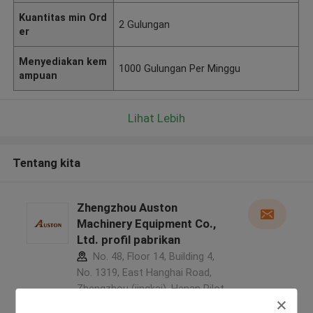
Kuantitas min Ord
2 Gulungan
er
Menyediakan kem
1000 Gulungan Per Minggu
ampuan
Lihat Lebih
Tentang kita
Zhengzhou Auston
Machinery Equipment Co.,
Ltd. profil pabrikan
No. 48, Floor 14, Building 4,
No. 1319, East Hanghai Road,
Zhengzhou (jingkai), Henan Pilot
Free Trade Zone ,Cina