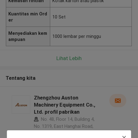
Kemasan rincian
Kotak karton atau plastik
Kuantitas min Ord
10 Set
er
Menyediakan kem
1000 lembar per minggu
ampuan
Lihat Lebih
Tentang kita
Zhengzhou Auston
Machinery Equipment Co.,
Ltd. profil pabrikan
No. 48, Floor 14, Building 4,
No. 1319, East Hanghai Road,
Zhengzhou (jingkai), Henan Pilot