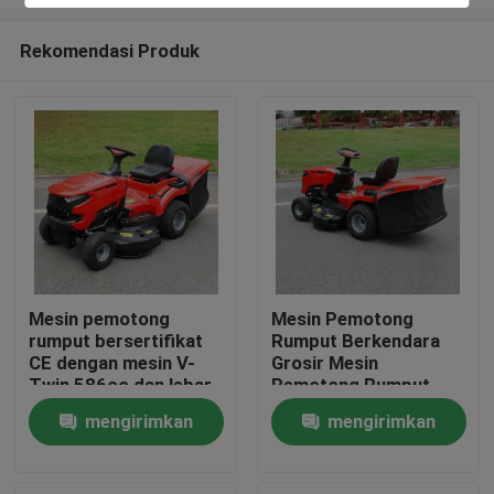
Rekomendasi Produk
Mesin pemotong
Mesin Pemotong
rumput bersertifikat
Rumput Berkendara
Rumah
CE dengan mesin V-
Grosir Mesin
Twin 586cc dan lebar
Pemotong Rumput
pemotongan 40,2 inci
Bensin Berkendara
Produk
mengirimkan
mengirimkan
dengan pemotong
EPA Disetujui Mesin
rumput 245L
420cc Lebar Potong
permintaan
permintaan
38" Dukungan OEM
video