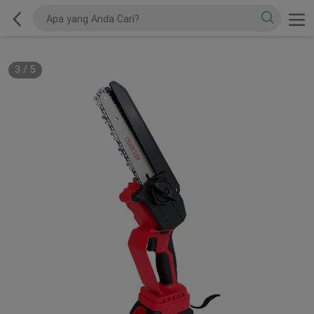
3
/
5