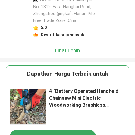
No. 1319, East Hanghai Road,
Zhengzhou (jingkai), Henan Pilot
Tinggalkan pesan
Free Trade Zone ,Cina
Kami akan segera menghubungi Anda
5.0
kembali!
Diverifikasi pemasok
Lihat Lebih
Dapatkan Harga Terbaik untuk
4 "Battery Operated Handheld
Chainsaw Mini Electric
Woodworking Brushless
Cordless
Kirimkan