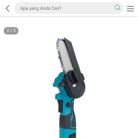
3
/
5