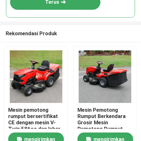
Terus
Rekomendasi Produk
Rumah
Mesin pemotong
Mesin Pemotong
rumput bersertifikat
Rumput Berkendara
Produk
CE dengan mesin V-
Grosir Mesin
Twin 586cc dan lebar
Pemotong Rumput
pemotongan 40,2 inci
Bensin Berkendara
mengirimkan
mengirimkan
video