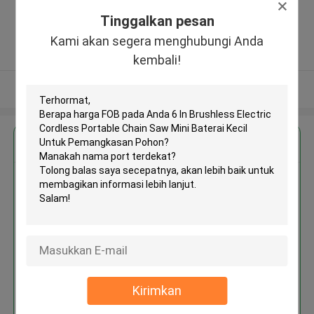
Zhengzhou (jingkai), Henan Pilot
Tinggalkan pesan
Free Trade Zone ,Cina
5.0
Kami akan segera menghubungi Anda
Diverifikasi pemasok
kembali!
Lihat Lebih
Dapatkan Harga Terbaik untuk
6 In Brushless Electric Cordless
Portable Chain Saw Mini Baterai
Kecil Untuk Pemangkasan Pohon
Kirimkan
Terus