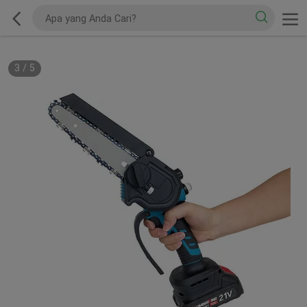
3
/
5