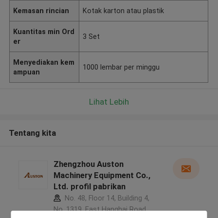
Kemasan rincian
Kotak karton atau plastik
Kuantitas min Ord
3 Set
er
Menyediakan kem
1000 lembar per minggu
ampuan
Lihat Lebih
Tentang kita
Zhengzhou Auston
Machinery Equipment Co.,
Ltd. profil pabrikan
No. 48, Floor 14, Building 4,
No. 1319, East Hanghai Road,