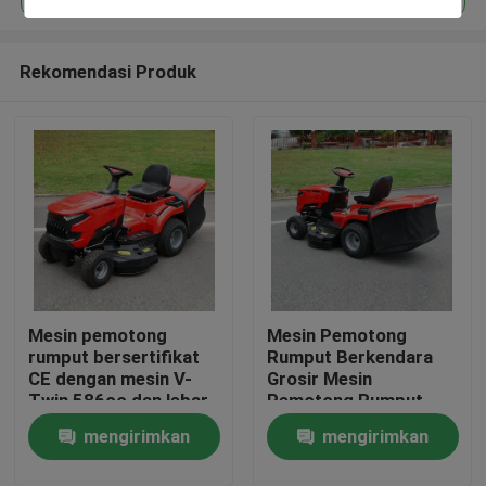
Rekomendasi Produk
Mesin pemotong
Mesin Pemotong
Rumah
rumput bersertifikat
Rumput Berkendara
CE dengan mesin V-
Grosir Mesin
Twin 586cc dan lebar
Pemotong Rumput
Produk
pemotongan 40,2 inci
Bensin Berkendara
mengirimkan
mengirimkan
dengan pemotong
EPA Disetujui Mesin
rumput 245L
420cc Lebar Potong
video
permintaan
permintaan