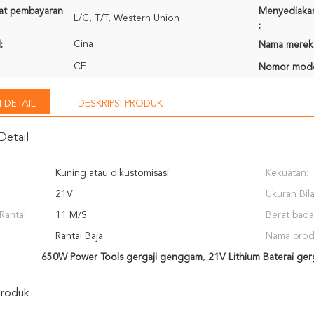
rat pembayaran
Menyediaka
L/C, T/T, Western Union
:
Cina
:
Nama merek
CE
Nomor mode
 DETAIL
DESKRIPSI PRODUK
Detail
Kuning atau dikustomisasi
Kekuatan:
21V
Ukuran Bil
Rantai:
11 M/S
Berat bada
Rantai Baja
Nama prod
650W Power Tools gergaji genggam
,
21V Lithium Baterai ge
Produk