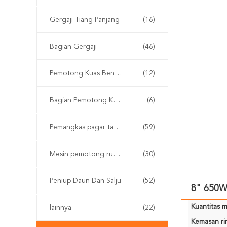
Gergaji Tiang Panjang
(16)
Bagian Gergaji
(46)
Pemotong Kuas Bensin
(12)
Bagian Pemotong Kuas
(6)
Pemangkas pagar tanpa kabel
(59)
Mesin pemotong rumput
(30)
Peniup Daun Dan Salju
(52)
8" 650W 
Kuantitas m
lainnya
(22)
Kemasan rin