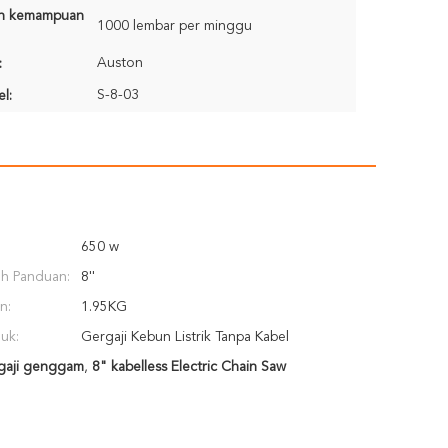
n kemampuan
1000 lembar per minggu
Auston
:
S-8-03
l:
650 w
ah Panduan:
8''
n:
1.95KG
uk:
Gergaji Kebun Listrik Tanpa Kabel
rgaji genggam
,
8" kabelless Electric Chain Saw