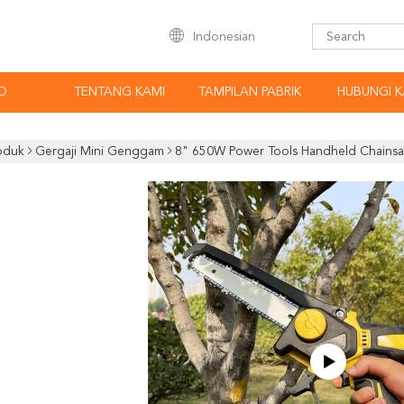
Indonesian
O
TENTANG KAMI
TAMPILAN PABRIK
HUBUNGI K
oduk
Gergaji Mini Genggam
8" 650W Power Tools Handheld Chainsaw