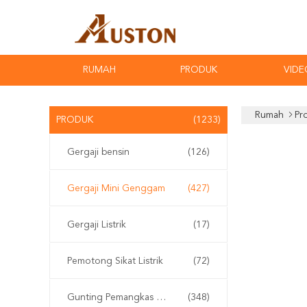
RUMAH
PRODUK
VIDE
Rumah
Pr
PRODUK
(1233)
Gergaji bensin
(126)
Gergaji Mini Genggam
(427)
Gergaji Listrik
(17)
Pemotong Sikat Listrik
(72)
Gunting Pemangkas Elektrik
(348)