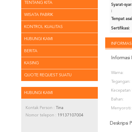
TENTANG KITA
Syarat-sya
:
WISATA PABRIK
Tempat asal
KONTROL KUALITAS
Sertifikasi:
HUBUNGI KAMI
INFORMASI
BERITA
Informasi 
KASING
Warna:
QUOTE REQUEST SUATU
Tegangan:
Kecepatan 
HUBUNGI KAMI
Bahan:
Kontak Person :
Tina
Menyoroti:
Nomor telepon :
19137107004
Deskripsi 