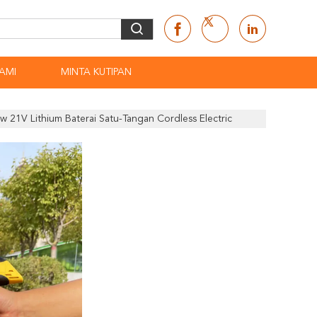
AMI
MINTA KUTIPAN
 21V Lithium Baterai Satu-Tangan Cordless Electric