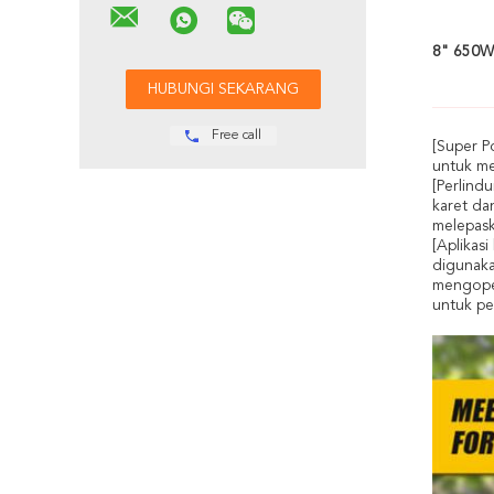
8" 650W 
Free call
[Super P
untuk me
[Perlind
karet da
melepask
[Aplikas
digunaka
mengoper
untuk pe