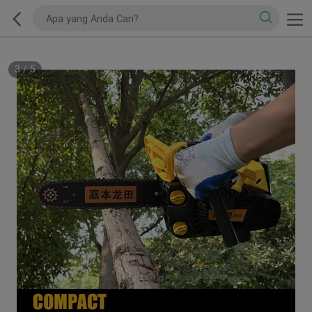
3
/
5