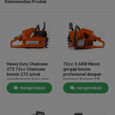
Rekomendasi Produk
Heavy Duty Chainsaw
72cc 3.6KW Mesin
272 72cc Chainsaw
gergaji bensin
bensin 272 untuk
profesional dengan
penebangan kayu dan
panjang batang 18
Rumah
pemotongan pohon
'untuk pekerjaan
mengirimkan
mengirimkan
besar
pertanian dan
kehutanan berat
Produk
permintaan
permintaan
video