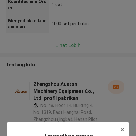
Kuantitas min Ord
1 set
er
Menyediakan kem
1000 set per bulan
ampuan
Lihat Lebih
Tentang kita
Zhengzhou Auston
Machinery Equipment Co.,
Ltd. profil pabrikan
No. 48, Floor 14, Building 4,
No. 1319, East Hanghai Road,
Zhengzhou (jingkai), Henan Pilot
Free Trade Zone ,Cina
5.0