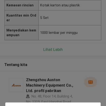
Kemasan rincian
Kotak karton atau plastik
Kuantitas min Ord
5 Set
er
Menyediakan kem
1000 lembar per minggu
ampuan
Lihat Lebih
Tentang kita
Zhengzhou Auston
Machinery Equipment Co.,
Ltd. profil pabrikan
No. 48, Floor 14, Building 4,
No. 1319, East Hanghai Road,