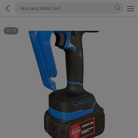
3
/
3