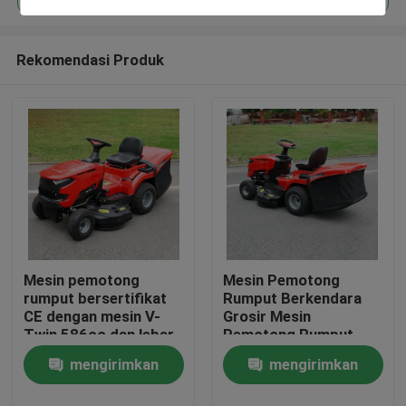
Rekomendasi Produk
Mesin pemotong
Mesin Pemotong
Rumah
rumput bersertifikat
Rumput Berkendara
CE dengan mesin V-
Grosir Mesin
Twin 586cc dan lebar
Pemotong Rumput
Produk
pemotongan 40,2 inci
Bensin Berkendara
mengirimkan
mengirimkan
dengan pemotong
EPA Disetujui Mesin
rumput 245L
420cc Lebar Potong
video
permintaan
permintaan