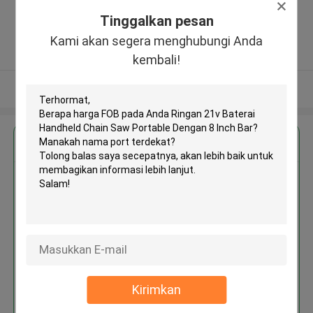
Zhengzhou (jingkai), Henan Pilot
Tinggalkan pesan
Free Trade Zone ,Cina
5.0
Kami akan segera menghubungi Anda
Diverifikasi pemasok
kembali!
Lihat Lebih
Dapatkan Harga Terbaik untuk
Ringan 21v Baterai Handheld
Chain Saw Portable Dengan 8
Inch Bar
Kirimkan
Terus