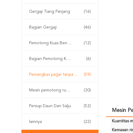
Gergaji Tiang Panjang
(16)
Bagian Gergaji
(46)
Pemotong Kuas Bensin
(12)
Bagian Pemotong Kuas
(6)
Pemangkas pagar tanpa kabel
(59)
Mesin pemotong rumput
(30)
Peniup Daun Dan Salju
(52)
Mesin P
Kuantitas m
lainnya
(22)
Kemasan rin