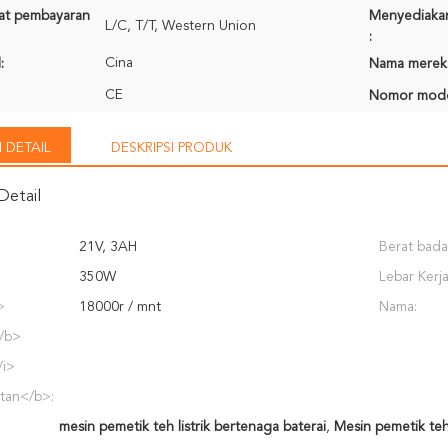
rat pembayaran
Menyediaka
L/C, T/T, Western Union
:
Cina
:
Nama merek
CE
Nomor mode
 DETAIL
DESKRIPSI PRODUK
Detail
21V, 3AH
Berat bada
350W
Lebar Kerja
>
18000r / mnt
Nama:
/b>
/i>
tan</b>:
mesin pemetik teh listrik bertenaga baterai
,
Mesin pemetik teh