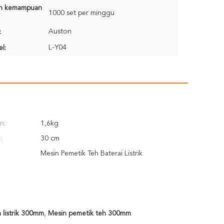
n kemampuan
1000 set per minggu
Auston
:
L-Y04
l:
n:
1,6kg
:
30 cm
Mesin Pemetik Teh Baterai Listrik
 listrik 300mm
,
Mesin pemetik teh 300mm