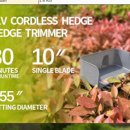
adan
1.6 KG