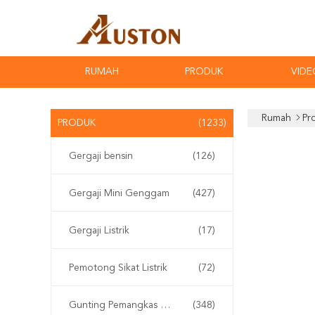
RUMAH
PRODUK
VIDE
Rumah
Pr
PRODUK
(1233)
Gergaji bensin
(126)
Gergaji Mini Genggam
(427)
Gergaji Listrik
(17)
Pemotong Sikat Listrik
(72)
Gunting Pemangkas Elektrik
(348)