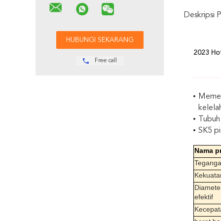
Deskripsi 
2023 Hot
Free call
Memeti
kelela
Tubuh 
SK5 pi
Nama p
Tegang
Kekuata
Diamete
efektif
Kecepat