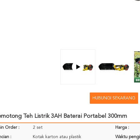
HUBUNGI SEKARANG
emotong Teh Listrik 3AH Baterai Portabel 300mm
in Order :
2 set
Harga :
cian :
Kotak karton atau plastik
Waktu pengi