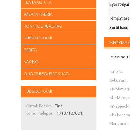
TENTANG KITA
Syarat-sya
:
WISATA PABRIK
Tempat asal
KONTROL KUALITAS
Sertifikasi:
HUBUNGI KAMI
INFORMASI
BERITA
Informasi 
KASING
Baterai:
QUOTE REQUEST SUATU
Kekuatan:
<i>Max.</i
HUBUNGI KAMI
<b>Maks.<
Kontak Person :
Tina
<i>speed<
Nomor telepon :
19137107004
<b>kecepa
Menyoroti: