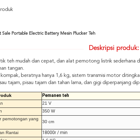
Produk
 Sale Portable Electric Battery Mesin Plucker Teh
Deskripsi produk:
k teh mudah dan cepat, dan alat pemotong listrik sederhana 
han tangan.
kompak, beratnya hanya 1,6 kg, sistem transmisi motor ditingkat
sau tajam, pisau tajam dan tahan lama, dan gigi diperpanjang di
roduk
Pemanen teh
an
21 V
n
350 W
r pemotongan yang
30 cm
an Rantai
18000r / min