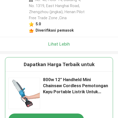
No. 1319, East Hanghai Road,
Zhengzhou (jingkai), Henan Pilot
Tinggalkan pesan
Free Trade Zone ,Cina
Kami akan segera menghubungi Anda
5.0
kembali!
Diverifikasi pemasok
Lihat Lebih
Dapatkan Harga Terbaik untuk
800w 12" Handheld Mini
Chainsaw Cordless Pemotongan
Kayu Portable Listrik Untuk
Taman
Kirimkan