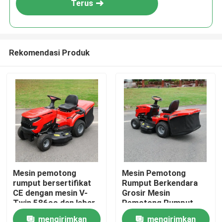
Terus
Rekomendasi Produk
Rumah
Mesin pemotong
Mesin Pemotong
rumput bersertifikat
Rumput Berkendara
Produk
CE dengan mesin V-
Grosir Mesin
Twin 586cc dan lebar
Pemotong Rumput
pemotongan 40,2 inci
Bensin Berkendara
mengirimkan
mengirimkan
video