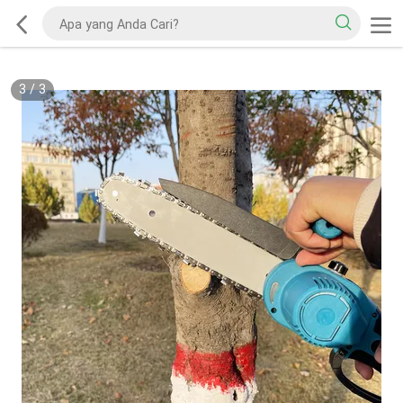
3
/
3