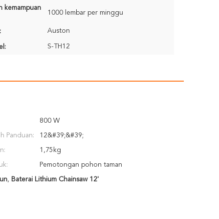
n kemampuan
1000 lembar per minggu
Auston
:
S-TH12
l:
800 W
ah Panduan:
12&#39;&#39;
n:
1,75kg
uk:
Pemotongan pohon taman
bun
,
Baterai Lithium Chainsaw 12'