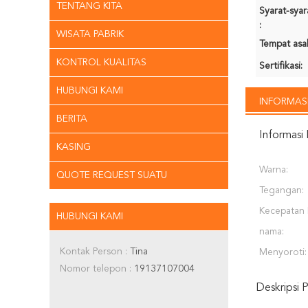
TENTANG KITA
Syarat-sya
:
WISATA PABRIK
Tempat asal
KONTROL KUALITAS
Sertifikasi:
HUBUNGI KAMI
INFORMASI
BERITA
Informasi 
KASING
Warna:
QUOTE REQUEST SUATU
Tegangan:
Kecepatan 
HUBUNGI KAMI
nama:
Kontak Person :
Tina
Menyoroti:
Nomor telepon :
19137107004
Deskripsi 