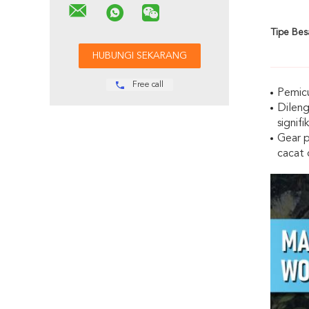
Tipe Besa
Free call
Pemic
Dileng
signifi
Gear p
cacat 