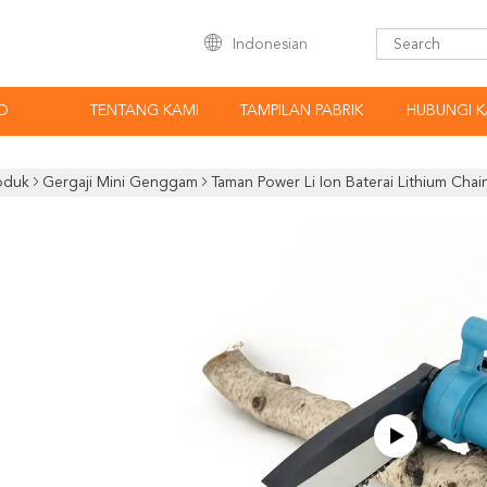
Indonesian
O
TENTANG KAMI
TAMPILAN PABRIK
HUBUNGI K
oduk
Gergaji Mini Genggam
Taman Power Li Ion Baterai Lithium Chains