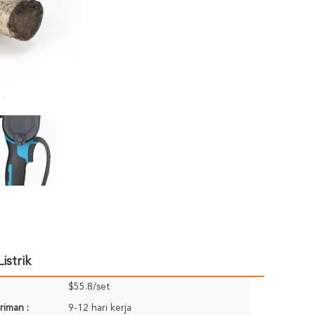
istrik
$55.8/set
riman :
9-12 hari kerja