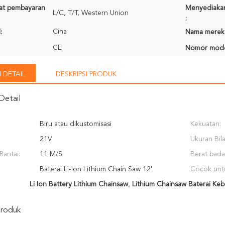
rat pembayaran
Menyediaka
L/C, T/T, Western Union
:
Cina
:
Nama merek
CE
Nomor mode
 DETAIL
DESKRIPSI PRODUK
Detail
Biru atau dikustomisasi
Kekuatan:
21V
Ukuran Bil
Rantai:
11 M/S
Berat bada
Baterai Li-Ion Lithium Chain Saw 12'
Cocok unt
Li Ion Battery Lithium Chainsaw
,
Lithium Chainsaw Baterai Ke
Produk