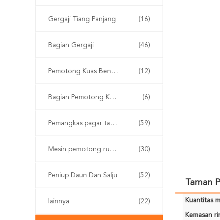
Gergaji Tiang Panjang
(16)
Bagian Gergaji
(46)
Pemotong Kuas Bensin
(12)
Bagian Pemotong Kuas
(6)
Pemangkas pagar tanpa kabel
(59)
Mesin pemotong rumput
(30)
Peniup Daun Dan Salju
(52)
Taman Po
Kuantitas m
lainnya
(22)
Kemasan rin