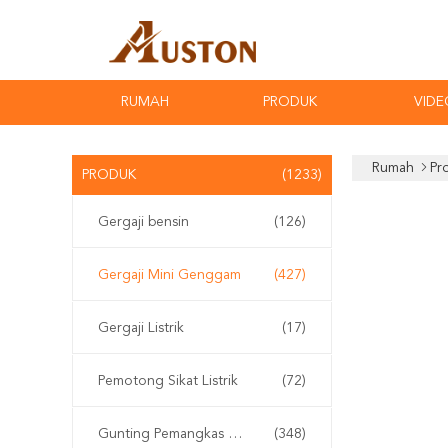
RUMAH
PRODUK
VIDE
Rumah
Pr
PRODUK
(1233)
Gergaji bensin
(126)
Gergaji Mini Genggam
(427)
Gergaji Listrik
(17)
Pemotong Sikat Listrik
(72)
Gunting Pemangkas Elektrik
(348)