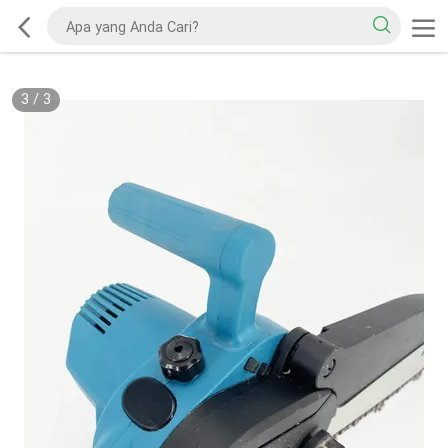
3
/
3