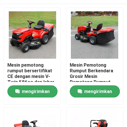
Mesin pemotong
Mesin Pemotong
rumput bersertifikat
Rumput Berkendara
CE dengan mesin V-
Grosir Mesin
Twin 586cc dan lebar
Pemotong Rumput
pemotongan 40,2 inci
Bensin Berkendara
Rumah
mengirimkan
mengirimkan
dengan pemotong
EPA Disetujui Mesin
rumput 245L
420cc Lebar Potong
permintaan
permintaan
38" Dukungan OEM
Produk
Traktor Rumput
video