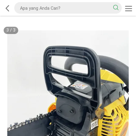
3
/
3