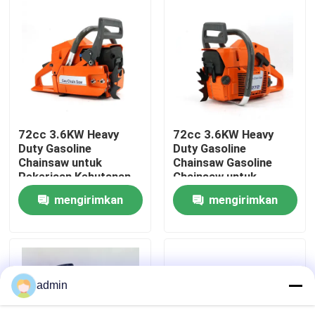
Tentang Kami
tampilan pabrik
Hubungi Kami
72cc 3.6KW Heavy
72cc 3.6KW Heavy
Duty Gasoline
Duty Gasoline
Chainsaw untuk
Chainsaw Gasoline
Minta Kutipan
Pekerjaan Kehutanan
Chainsaw untuk
Profesional
pekerjaan kehutanan
mengirimkan
mengirimkan
profesional
Gergaji bensin
permintaan
permintaan
Gergaji Mini Genggam
admin
Gergaji Listrik