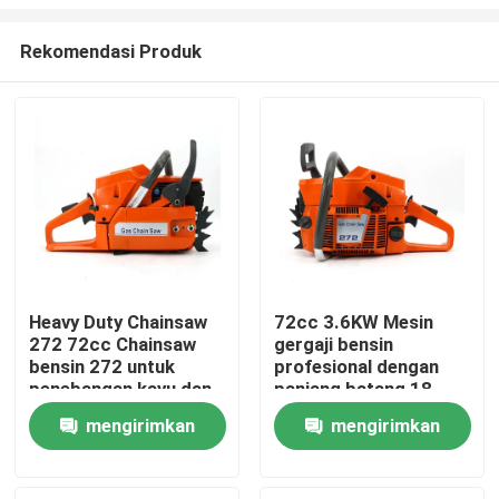
Rekomendasi Produk
Heavy Duty Chainsaw
72cc 3.6KW Mesin
272 72cc Chainsaw
gergaji bensin
Rumah
bensin 272 untuk
profesional dengan
penebangan kayu dan
panjang batang 18
pemotongan pohon
'untuk pekerjaan
Produk
mengirimkan
mengirimkan
besar
pertanian dan
kehutanan berat
permintaan
permintaan
video