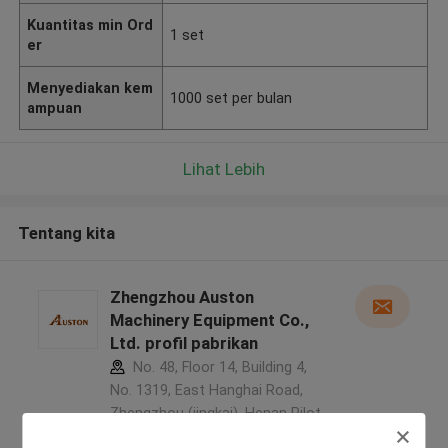
Kuantitas min Ord
1 set
er
Menyediakan kem
1000 set per bulan
ampuan
Lihat Lebih
Tentang kita
Zhengzhou Auston
Machinery Equipment Co.,
Ltd. profil pabrikan
No. 48, Floor 14, Building 4,
No. 1319, East Hanghai Road,
Zhengzhou (jingkai), Henan Pilot
Free Trade Zone ,Cina