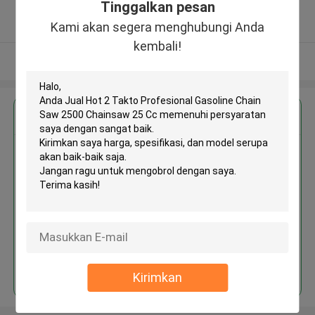
Tinggalkan pesan
5.0
Diverifikasi pemasok
Kami akan segera menghubungi Anda
kembali!
Lihat Lebih
Dapatkan Harga Terbaik untuk
Jual Hot 2 Takto Profesional
Gasoline Chain Saw 2500
Chainsaw 25 Cc
Terus
Kirimkan