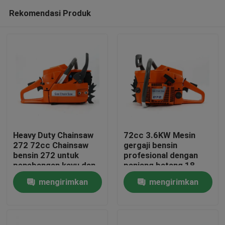
Rekomendasi Produk
Heavy Duty Chainsaw
72cc 3.6KW Mesin
272 72cc Chainsaw
gergaji bensin
bensin 272 untuk
profesional dengan
Rumah
penebangan kayu dan
panjang batang 18
pemotongan pohon
'untuk pekerjaan
mengirimkan
mengirimkan
besar
pertanian dan
Produk
kehutanan berat
permintaan
permintaan
video