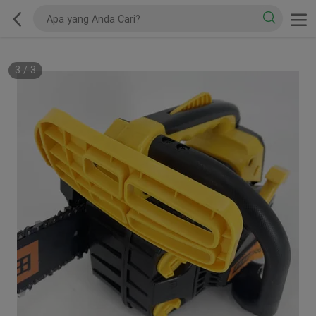
3
/
3