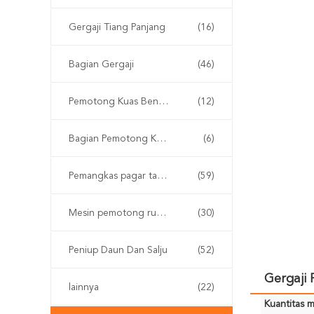
Gergaji Tiang Panjang
(16)
Bagian Gergaji
(46)
Pemotong Kuas Bensin
(12)
Bagian Pemotong Kuas
(6)
Pemangkas pagar tanpa kabel
(59)
Mesin pemotong rumput
(30)
Peniup Daun Dan Salju
(52)
Gergaji 
lainnya
(22)
Kuantitas m