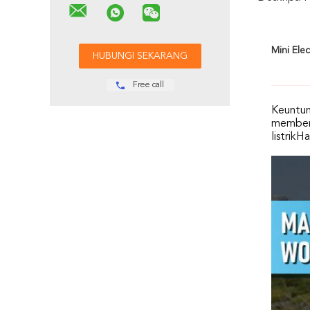
Mini Ele
Free call
Keuntung
memberi
listrik