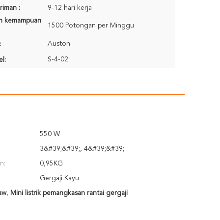
riman :
9-12 hari kerja
n kemampuan
1500 Potongan per Minggu
Auston
:
S-4-02
l:
550 W
3&#39;&#39;, 4&#39;&#39;
n:
0,95KG
Gergaji Kayu
aw
,
Mini listrik pemangkasan rantai gergaji