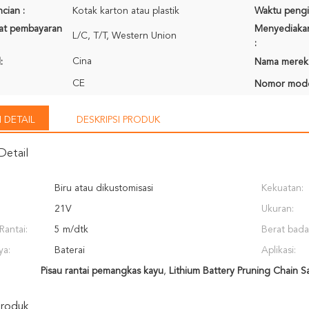
cian :
Kotak karton atau plastik
Waktu pengi
rat pembayaran
Menyediaka
L/C, T/T, Western Union
:
Cina
:
Nama merek
CE
Nomor mode
 DETAIL
DESKRIPSI PRODUK
Detail
Biru atau dikustomisasi
Kekuatan:
21V
Ukuran:
Rantai:
5 m/dtk
Berat bada
ya:
Baterai
Aplikasi:
Pisau rantai pemangkas kayu
,
Lithium Battery Pruning Chain S
Produk