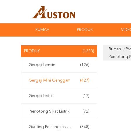
RUMAH
PRODUK
VIDE
Rumah
Pr
PRODUK
(1233)
Pemotong 
Gergaji bensin
(126)
Gergaji Mini Genggam
(427)
Gergaji Listrik
(17)
Pemotong Sikat Listrik
(72)
Gunting Pemangkas Elektrik
(348)