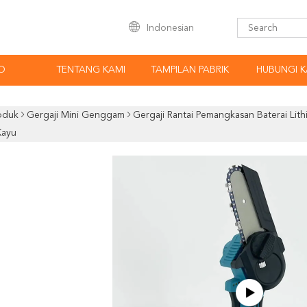
Indonesian
O
TENTANG KAMI
TAMPILAN PABRIK
HUBUNGI K
oduk
Gergaji Mini Genggam
Gergaji Rantai Pemangkasan Baterai Lith
Kayu