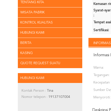
TENTANG KITA
Kemasan rin
Syarat-sya
WISATA PABRIK
:
Tempat asal
KONTROL KUALITAS
Sertifikasi:
HUBUNGI KAMI
BERITA
INFORMASI
KASING
Informasi 
QUOTE REQUEST SUATU
Warna:
Tegangan:
HUBUNGI KAMI
Kecepatan 
Sumber Da
Kontak Person :
Tina
Nomor telepon :
19137107004
Menyoroti:
Deskripsi 