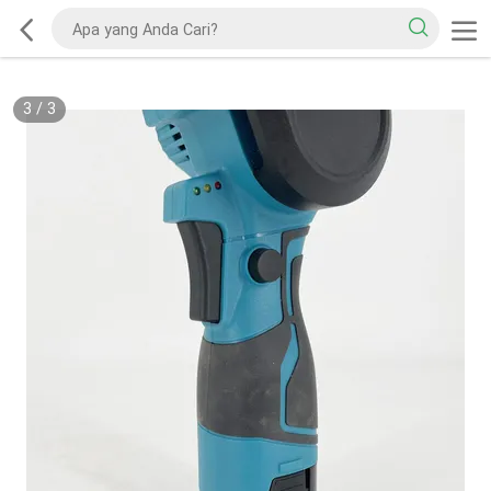
3
/
3