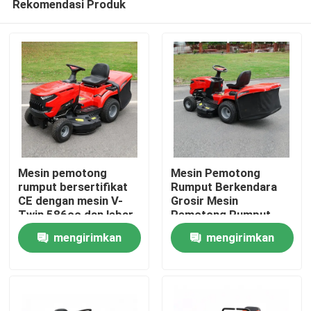
Rekomendasi Produk
Mesin pemotong
Mesin Pemotong
rumput bersertifikat
Rumput Berkendara
CE dengan mesin V-
Grosir Mesin
Twin 586cc dan lebar
Pemotong Rumput
Rumah
pemotongan 40,2 inci
Bensin Berkendara
mengirimkan
mengirimkan
dengan pemotong
EPA Disetujui Mesin
rumput 245L
420cc Lebar Potong
Produk
permintaan
permintaan
38" Dukungan OEM
Traktor Rumput
video