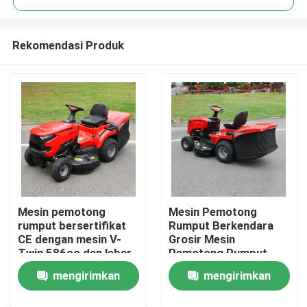
Rekomendasi Produk
Mesin pemotong
Mesin Pemotong
Rumah
rumput bersertifikat
Rumput Berkendara
CE dengan mesin V-
Grosir Mesin
Twin 586cc dan lebar
Pemotong Rumput
Produk
pemotongan 40,2 inci
Bensin Berkendara
mengirimkan
mengirimkan
dengan pemotong
EPA Disetujui Mesin
rumput 245L
420cc Lebar Potong
video
permintaan
permintaan