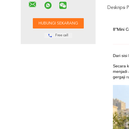
Deskripsi 
8''Mini 
Free call
Dari sis
Secara k
menjadi 
gergaji 