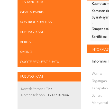
TENTANG KITA
Kuantitas m
Kemasan rin
WISATA PABRIK
Syarat-sya
KONTROL KUALITAS
:
Tempat asal
HUBUNGI KAMI
Sertifikasi:
BERITA
INFORMASI
KASING
Informasi 
QUOTE REQUEST SUATU
Warna:
HUBUNGI KAMI
Tegangan:
Kecepatan 
Kontak Person :
Tina
Nomor telepon :
19137107004
Bahan:
Menyoroti: