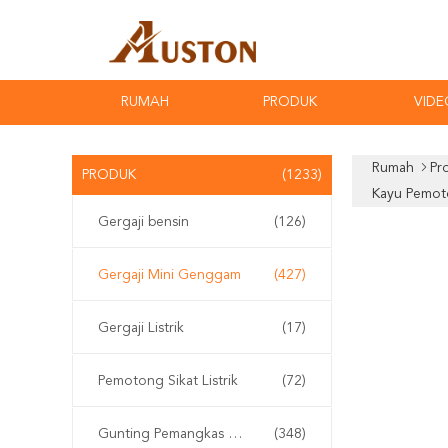
RUMAH
PRODUK
VIDE
Rumah
Pr
PRODUK
(1233)
Kayu Pemot
Gergaji bensin
(126)
Gergaji Mini Genggam
(427)
Gergaji Listrik
(17)
Pemotong Sikat Listrik
(72)
Gunting Pemangkas Elektrik
(348)