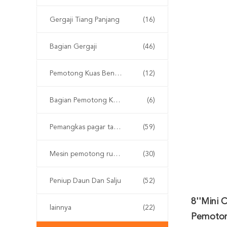
Gergaji Tiang Panjang
(16)
Bagian Gergaji
(46)
Pemotong Kuas Bensin
(12)
Bagian Pemotong Kuas
(6)
Pemangkas pagar tanpa kabel
(59)
Mesin pemotong rumput
(30)
Peniup Daun Dan Salju
(52)
8''Mini
lainnya
(22)
Pemoton