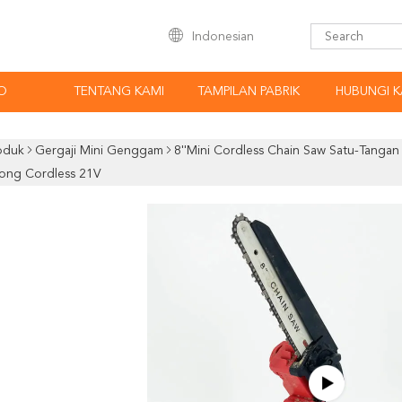
Indonesian
O
TENTANG KAMI
TAMPILAN PABRIK
HUBUNGI K
oduk
Gergaji Mini Genggam
8''Mini Cordless Chain Saw Satu-Tanga
ong Cordless 21V