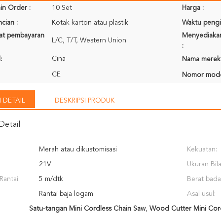
in Order :
10 Set
Harga :
cian :
Kotak karton atau plastik
Waktu pengi
rat pembayaran
Menyediaka
L/C, T/T, Western Union
:
Cina
:
Nama merek
CE
Nomor mode
 DETAIL
DESKRIPSI PRODUK
Detail
Merah atau dikustomisasi
Kekuatan:
21V
Ukuran Bil
Rantai:
5 m/dtk
Berat bada
Rantai baja logam
Asal usul:
Satu-tangan Mini Cordless Chain Saw
,
Wood Cutter Mini Cor