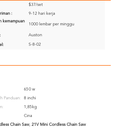
$37/set
riman :
9-12 hari kerja
n kemampuan
1000 lembar per minggu
Auston
:
S-8-02
l:
650 w
ah Panduan:
8 inchi
n:
1,85kg
Cina
dless Chain Saw
,
21V Mini Cordless Chain Saw