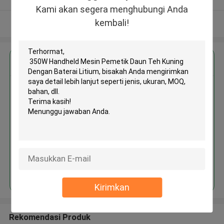
Kami akan segera menghubungi Anda
kembali!
Lihat Lebih
Dapatkan Harga Terbaik untuk
350W Handheld Mesin Pemetik
Daun Teh Kuning Dengan Baterai
Litium
Terus
Kirimkan
Rekomendasi Produk