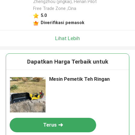
Zhengzhou (jingkai), Henan Pilot
Tinggalkan pesan
Free Trade Zone ,Cina
5.0
Kami akan segera menghubungi Anda
Diverifikasi pemasok
kembali!
Lihat Lebih
Dapatkan Harga Terbaik untuk
Mesin Pemetik Teh Ringan
Kirimkan
Terus