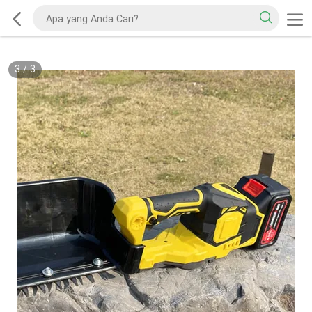
3
/
3