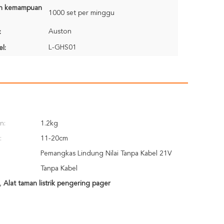
n kemampuan
1000 set per minggu
Auston
:
L-GHS01
l:
n:
1.2kg
:
11-20cm
Pemangkas Lindung Nilai Tanpa Kabel 21V
Tanpa Kabel
,
Alat taman listrik pengering pager