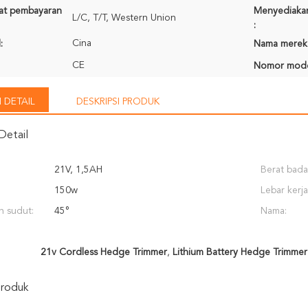
rat pembayaran
Menyediaka
L/C, T/T, Western Union
:
Cina
:
Nama merek
CE
Nomor mode
 DETAIL
DESKRIPSI PRODUK
Detail
21V, 1,5AH
Berat bada
150w
Lebar kerja
n sudut:
45°
Nama:
21v Cordless Hedge Trimmer
,
Lithium Battery Hedge Trimmer
Produk