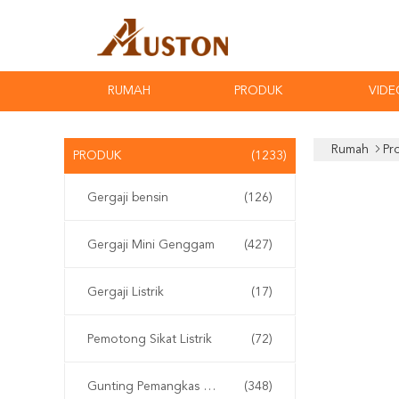
RUMAH
PRODUK
VIDE
Rumah
Pr
PRODUK
(1233)
Gergaji bensin
(126)
Gergaji Mini Genggam
(427)
Gergaji Listrik
(17)
Pemotong Sikat Listrik
(72)
Gunting Pemangkas Elektrik
(348)