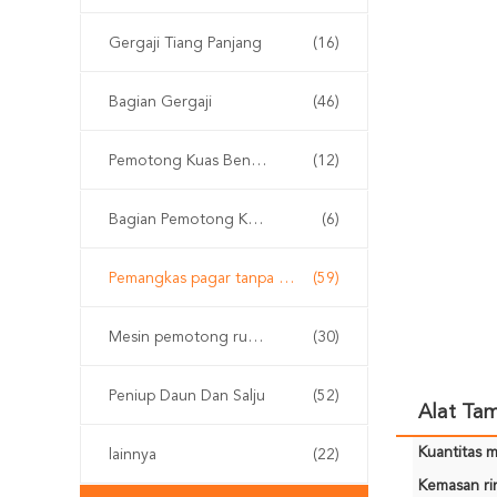
Gergaji Tiang Panjang
(16)
Bagian Gergaji
(46)
Pemotong Kuas Bensin
(12)
Bagian Pemotong Kuas
(6)
Pemangkas pagar tanpa kabel
(59)
Mesin pemotong rumput
(30)
Peniup Daun Dan Salju
(52)
Alat Tam
Kuantitas m
lainnya
(22)
Kemasan rin