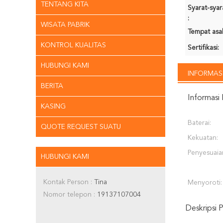
TENTANG KITA
Syarat-sya
:
WISATA PABRIK
Tempat asal
KONTROL KUALITAS
Sertifikasi:
HUBUNGI KAMI
INFORMASI
BERITA
Informasi 
KASING
Baterai:
QUOTE REQUEST SUATU
Kekuatan:
Penyesuaia
HUBUNGI KAMI
Kontak Person :
Tina
Menyoroti:
Nomor telepon :
19137107004
Deskripsi 