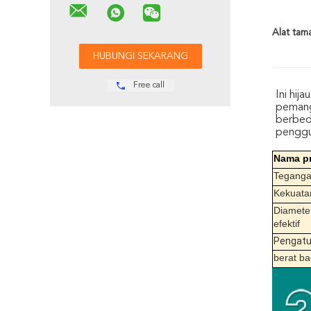
Alat tam
Free call
Ini hij
pemang
berbeda
penggu
Nama p
Tegang
Kekuata
Diamete
efektif
Pengatu
berat b