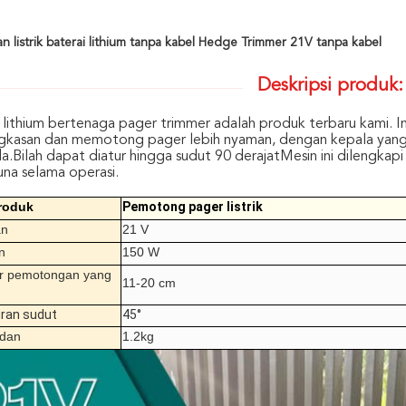
an listrik baterai lithium tanpa kabel Hedge Trimmer 21V tanpa kabel
Deskripsi produk:
au lithium bertenaga pager trimmer adalah produk terbaru kami. 
kasan dan memotong pager lebih nyaman, dengan kepala yang 
.Bilah dapat diatur hingga sudut 90 derajatMesin ini dilengkap
na selama operasi.
roduk
Pemotong pager listrik
an
21 V
n
150 W
r pemotongan yang
11-20 cm
ran sudut
45°
adan
1.2kg