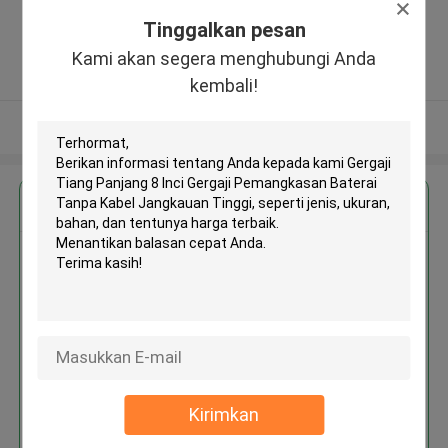
Zhengzhou (jingkai), Henan Pilot
Tinggalkan pesan
Free Trade Zone ,Cina
5.0
Kami akan segera menghubungi Anda
Diverifikasi pemasok
kembali!
Lihat Lebih
Dapatkan Harga Terbaik untuk
Gergaji Tiang Panjang 8 Inci
Gergaji Pemangkasan Baterai
Tanpa Kabel Jangkauan Tinggi
Kirimkan
Terus