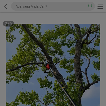
3
/
5