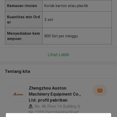
Kemasan rincian
Kotak karton atau plastik
Kuantitas min Ord
2 set
er
Menyediakan kem
800 Set per minggu
ampuan
Lihat Lebih
Tentang kita
Zhengzhou Auston
Machinery Equipment Co.,
Ltd. profil pabrikan
No. 48, Floor 14, Building 4,
No. 1319, East Hanghai Road,