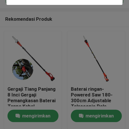
Rekomendasi Produk
Gergaji Tiang Panjang
Baterai ringan-
Rumah
8 Inci Gergaji
Powered Saw 180-
Pemangkasan Baterai
300cm Adjustable
Tanpa Kabel
Telescopic Pole
Produk
Jangkauan Tinggi
Chainsaw
mengirimkan
mengirimkan
video
permintaan
permintaan