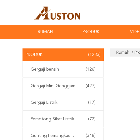
RUMAH
PRODUK
VID
Rumah
Pr
PRODUK
(1233)
Gergaji bensin
(126)
Gergaji Mini Genggam
(427)
Gergaji Listrik
(17)
Pemotong Sikat Listrik
(72)
Gunting Pemangkas Elektrik
(348)