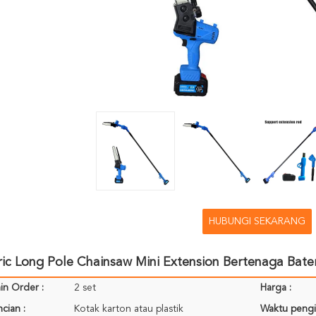
HUBUNGI SEKARANG
tric Long Pole Chainsaw Mini Extension Bertenaga Bat
in Order :
2 set
Harga :
cian :
Kotak karton atau plastik
Waktu pengi