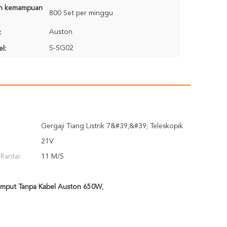
n kemampuan
800 Set per minggu
Auston
:
S-SG02
l:
Gergaji Tiang Listrik 7&#39;&#39; Teleskopik
21V
Rantai:
11 M/S
mput Tanpa Kabel Auston 650W
,