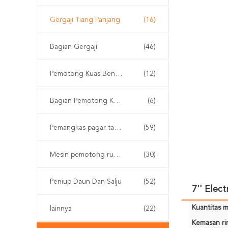
Gergaji Tiang Panjang
(16)
Bagian Gergaji
(46)
Pemotong Kuas Bensin
(12)
Bagian Pemotong Kuas
(6)
Pemangkas pagar tanpa kabel
(59)
Mesin pemotong rumput
(30)
Peniup Daun Dan Salju
(52)
7'' Elec
Kuantitas m
lainnya
(22)
Kemasan rin