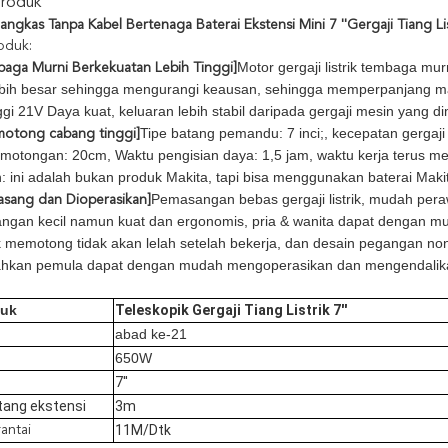
Produk
ngkas Tanpa Kabel Bertenaga Baterai Ekstensi Mini 7 ''Gergaji Tiang Lis
roduk:
Motor gergaji listrik tembaga murn
aga Murni Berkekuatan Lebih Tinggi]
bih besar sehingga mengurangi keausan, sehingga memperpanjang ma
gi 21V Daya kuat, keluaran lebih stabil daripada gergaji mesin yang dim
Tipe batang pemandu: 7 inci;, kecepatan gergaj
motong cabang tinggi]
motongan: 20cm, Waktu pengisian daya: 1,5 jam, waktu kerja terus me
n: ini adalah bukan produk Makita, tapi bisa menggunakan baterai Maki
Pemasangan bebas gergaji listrik, mudah pera
sang dan Dioperasikan]
gan kecil namun kuat dan ergonomis, pria & wanita dapat dengan m
k memotong tidak akan lelah setelah bekerja, dan desain pegangan 
hkan pemula dapat dengan mudah mengoperasikan dan mengendalika
duk
Teleskopik Gergaji Tiang Listrik 7''
abad ke-21
650W
7''
tang ekstensi
3m
11M/Dtk
antai