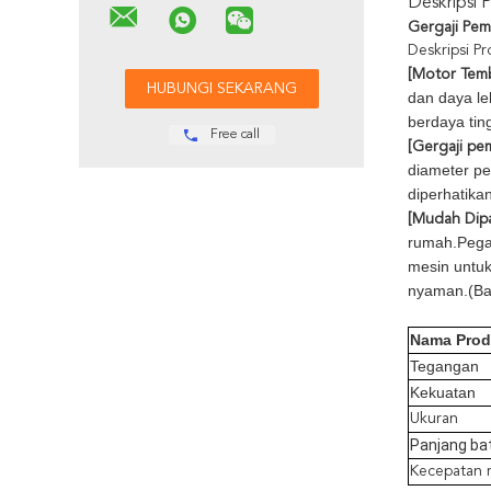
Deskripsi 
Gergaji Pema
Deskripsi P
[Motor Temb
dan daya le
berdaya ting
Free call
[Gergaji pe
diameter pe
diperhatika
[Mudah Dipa
rumah.Pegan
mesin untu
nyaman.(Ba
Nama Pro
Tegangan
Kekuatan
Ukuran
Panjang ba
Kecepatan r