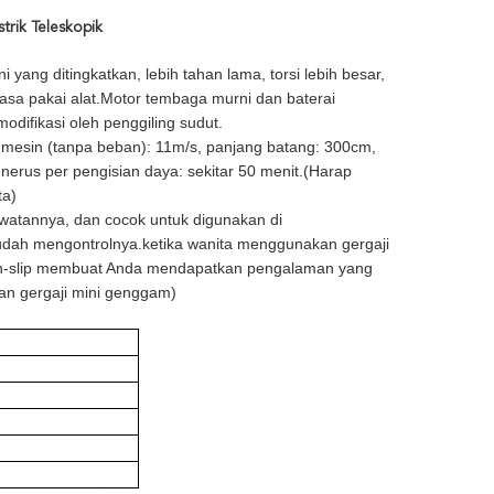
trik Teleskopik
i yang ditingkatkan, lebih tahan lama, torsi lebih besar,
sa pakai alat.Motor tembaga murni dan baterai
odifikasi oleh penggiling sudut.
i mesin (tanpa beban): 11m/s, panjang batang: 300cm,
nerus per pengisian daya: sekitar 50 menit.(Harap
ta)
watannya, dan cocok untuk digunakan di
udah mengontrolnya.ketika wanita menggunakan gergaji
non-slip membuat Anda mendapatkan pengalaman yang
n gergaji mini genggam)