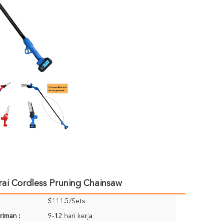
erai Cordless Pruning Chainsaw
$111.5/Sets
riman :
9-12 hari kerja