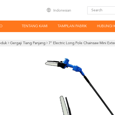
Indonesian
EO
TENTANG KAMI
TAMPILAN PABRIK
HUBUNGI 
oduk
Gergaji Tiang Panjang
7'' Electric Long Pole Chainsaw Mini Ex