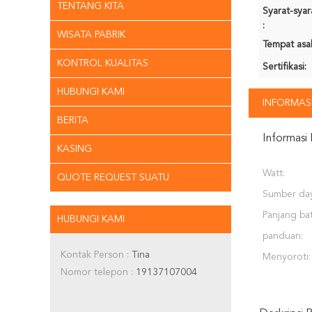
TENTANG KITA
Syarat-sya
:
WISATA PABRIK
Tempat asal
KONTROL KUALITAS
Sertifikasi:
HUBUNGI KAMI
INFORMASI
BERITA
Informasi 
KASING
Watt:
QUOTE REQUEST SUATU
Sumber day
Panjang ba
HUBUNGI KAMI
panduan:
Kontak Person :
Tina
Menyoroti:
Nomor telepon :
19137107004