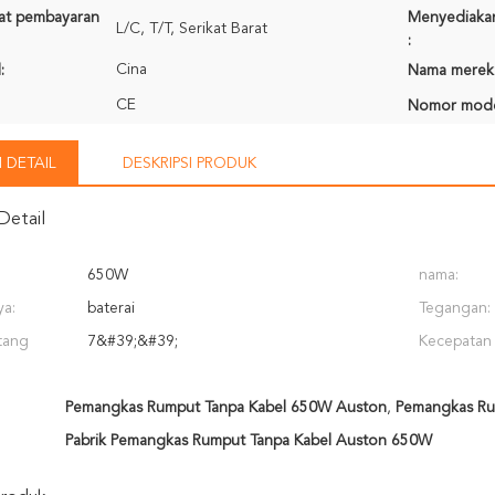
rat pembayaran
Menyediaka
L/C, T/T, Serikat Barat
:
Cina
:
Nama merek
CE
Nomor mode
 DETAIL
DESKRIPSI PRODUK
Detail
650W
nama:
a:
baterai
Tegangan:
tang
7&#39;&#39;
Kecepatan 
Pemangkas Rumput Tanpa Kabel 650W Auston
,
Pemangkas Ru
Pabrik Pemangkas Rumput Tanpa Kabel Auston 650W