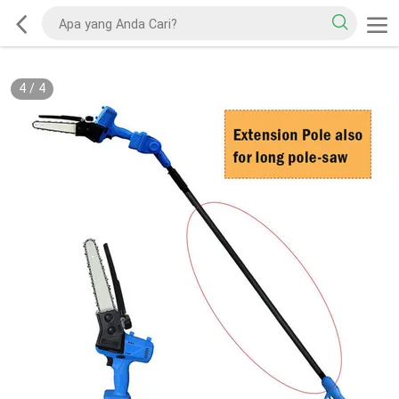
4
/
4