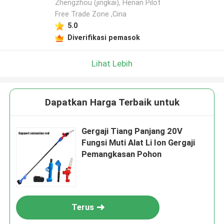
Zhengzhou (jingkai), Henan Pilot
Tinggalkan pesan
Free Trade Zone ,Cina
5.0
Kami akan segera menghubungi Anda
Diverifikasi pemasok
kembali!
Lihat Lebih
Dapatkan Harga Terbaik untuk
Gergaji Tiang Panjang 20V
Fungsi Muti Alat Li Ion Gergaji
Pemangkasan Pohon
Kirimkan
Terus