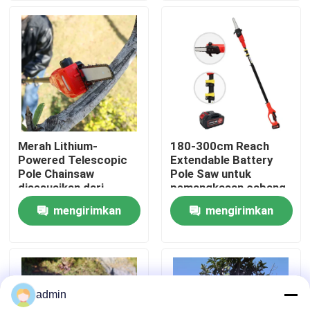
Tentang Kami
tampilan pabrik
Hubungi Kami
Merah Lithium-
180-300cm Reach
Powered Telescopic
Extendable Battery
Minta Kutipan
Pole Chainsaw
Pole Saw untuk
disesuaikan dari
pemangkasan cabang
180cm ke 300cm
tinggi
mengirimkan
mengirimkan
Gergaji bensin
permintaan
permintaan
Gergaji Mini Genggam
admin
Gergaji Listrik