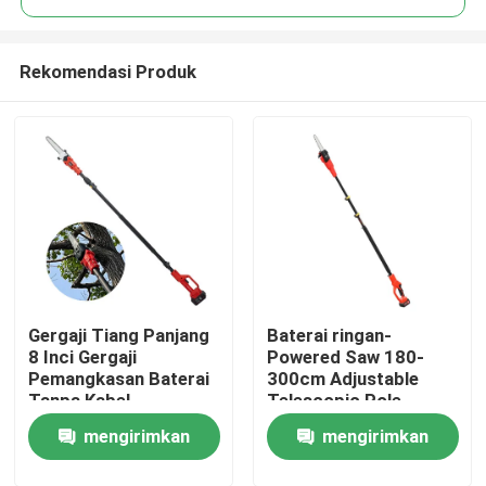
Rekomendasi Produk
Gergaji Tiang Panjang
Baterai ringan-
Rumah
8 Inci Gergaji
Powered Saw 180-
Pemangkasan Baterai
300cm Adjustable
Tanpa Kabel
Telescopic Pole
Produk
Jangkauan Tinggi
Chainsaw
mengirimkan
mengirimkan
video
permintaan
permintaan